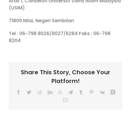
Aras 1, Canselori Universiti Sains Islam Malaysia
(USIM)
71800 Nilai, Negeri Sembilan
Tel : 06-798 8026/8027/6284 Faks : 06-798
8204
Share This Story, Choose Your
Platform!
Facebook
Twitter
Reddit
LinkedIn
WhatsApp
Telegram
Tumblr
Pinterest
Vk
Xing
Email