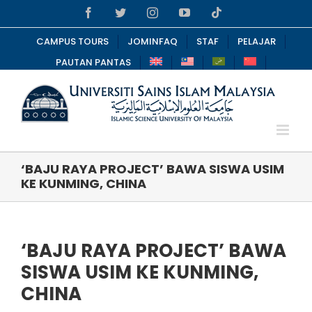
Skip
Facebook
Twitter
Instagram
YouTube
Tiktok
to
content
CAMPUS TOURS
JOMINFAQ
STAF
PELAJAR
PAUTAN PANTAS
‘BAJU RAYA PROJECT’ BAWA SISWA USIM
KE KUNMING, CHINA
‘BAJU RAYA PROJECT’ BAWA
SISWA USIM KE KUNMING,
CHINA