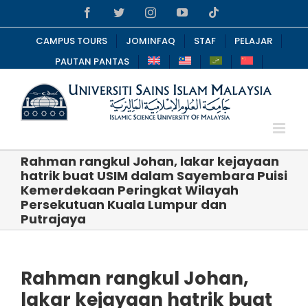
Skip
Facebook
Twitter
Instagram
YouTube
Tiktok
to
content
CAMPUS TOURS
JOMINFAQ
STAF
PELAJAR
PAUTAN PANTAS
Rahman rangkul Johan, lakar kejayaan
hatrik buat USIM dalam Sayembara Puisi
Kemerdekaan Peringkat Wilayah
Persekutuan Kuala Lumpur dan
Putrajaya
Rahman rangkul Johan,
lakar kejayaan hatrik buat