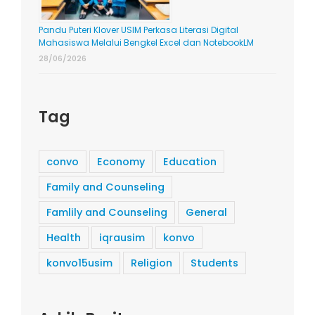
Pandu Puteri Klover USIM Perkasa Literasi Digital
Mahasiswa Melalui Bengkel Excel dan NotebookLM
28/06/2026
Tag
convo
Economy
Education
Family and Counseling
Famlily and Counseling
General
Health
iqrausim
konvo
konvo15usim
Religion
Students