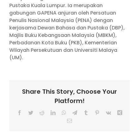
Pustaka Kuala Lumpur. Ia merupakan
gabungan GAPENA anjuran oleh Persatuan
Penulis Nasional Malaysia (PENA) dengan
kerjasama Dewan Bahasa dan Pustaka (DBP),
Majlis Buku Kebangsaan Malaysia (MBKM),
Perbadanan Kota Buku (PKB), Kementerian
Wilayah Persekutuan dan Universiti Malaya
(UM).
Share This Story, Choose Your
Platform!
Facebook
Twitter
Reddit
LinkedIn
WhatsApp
Telegram
Tumblr
Pinterest
Vk
Xing
Email