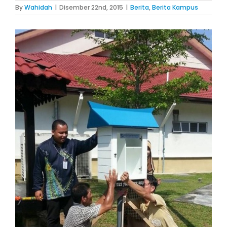
By
Wahidah
|
Disember 22nd, 2015
|
Berita
,
Berita Kampus
View
Larger
Image