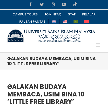
Skip
Facebook
Twitter
Instagram
YouTube
Tiktok
to
content
CAMPUS TOURS
JOMINFAQ
STAF
PELAJAR
PAUTAN PANTAS
GALAKAN BUDAYA MEMBACA, USIM BINA
10 ’LITTLE FREE LIBRARY’
GALAKAN BUDAYA
MEMBACA, USIM BINA 10
’LITTLE FREE LIBRARY’