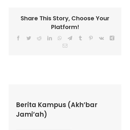
Share This Story, Choose Your
Platform!
Facebook
Twitter
Reddit
LinkedIn
WhatsApp
Telegram
Tumblr
Pinterest
Vk
Xing
Email
Berita Kampus (Akh’bar
Jami’ah)