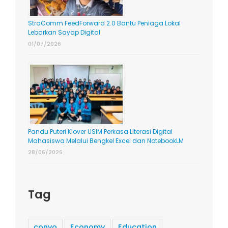
StraComm FeedForward 2.0 Bantu Peniaga Lokal
Lebarkan Sayap Digital
01/07/2026
Pandu Puteri Klover USIM Perkasa Literasi Digital
Mahasiswa Melalui Bengkel Excel dan NotebookLM
28/06/2026
Tag
convo
Economy
Education