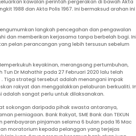
engeluarkan kawalan perintah pergerakan di bawah Akta
kit 1988 dan Akta Polis 1967. Ini bermaksud arahan ini
h mengumumkan langkah pencegahan dan pengawalan
tuhi dan memberikan kerjasama tanpa berbelah bagi. In
kan pelan perancangan yang lebih tersusun sebelum
Memperkukuh keyakinan, merangsang pertumbuhan,
 Tun Dr Mahathir pada 27 Februari 2020 lalu telah
 . Tiga strategi tersebut adalah menangani impak
an rakyat dan menggalakkan pelaburan berkualiti. In
 adalah sangat perlu untuk dilaksanakan.
apat sokongan daripada pihak swasta antaranya,
jaman perniagaan. Bank Rakyat, SME Bank dan TEKUN
 pembayaran pinjaman selama 6 bulan pada 16 Mac
kan moratorium kepada pelanggan yang terjejas