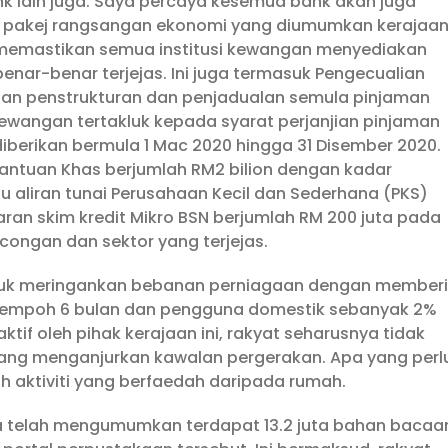
k lain juga. Saya percaya kesemua bank akan juga
n pakej rangsangan ekonomi yang diumumkan kerajaa
 memastikan semua institusi kewangan menyediakan
nar-benar terjejas. Ini juga termasuk Pengecualian
njian penstrukturan dan penjadualan semula pinjaman
kewangan tertakluk kepada syarat perjanjian pinjaman
 diberikan bermula 1 Mac 2020 hingga 31 Disember 2020.
tuan Khas berjumlah RM2 bilion dengan kadar
aliran tunai Perusahaan Kecil dan Sederhana (PKS)
ran skim kredit Mikro BSN berjumlah RM 200 juta pada
congan dan sektor yang terjejas.
ntuk meringankan bebanan perniagaan dengan memberi
gi tempoh 6 bulan dan pengguna domestik sebanyak 2%
if oleh pihak kerajaan ini, rakyat seharusnya tidak
ng menganjurkan kawalan pergerakan. Apa yang perl
h aktiviti yang berfaedah daripada rumah.
 telah mengumumkan terdapat 13.2 juta bahan bacaa