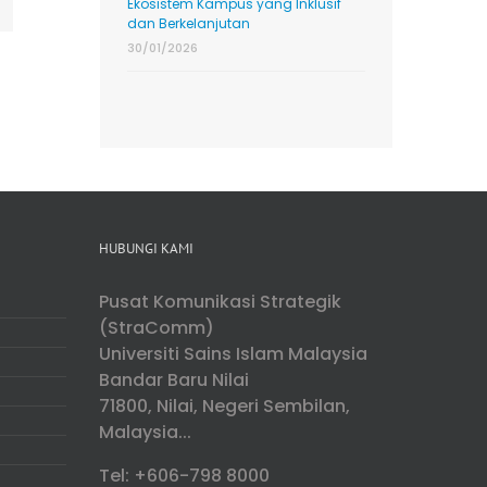
Ekosistem Kampus yang Inklusif
dan Berkelanjutan
30/01/2026
HUBUNGI KAMI
Pusat Komunikasi Strategik
(StraComm)
Universiti Sains Islam Malaysia
Bandar Baru Nilai
71800, Nilai, Negeri Sembilan,
Malaysia...
Tel: +606-798 8000