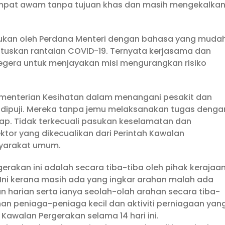
empat awam tanpa tujuan khas dan masih mengekalka
ukan oleh Perdana Menteri dengan bahasa yang muda
tuskan rantaian COVID-19. Ternyata kerjasama dan
gera untuk menjayakan misi mengurangkan risiko
menterian Kesihatan dalam menangani pesakit dan
 dipuji. Mereka tanpa jemu melaksanakan tugas denga
ap. Tidak terkecuali pasukan keselamatan dan
ktor yang dikecualikan dari Perintah Kawalan
syarakat umum.
rakan ini adalah secara tiba-tiba oleh pihak kerajaa
Ini kerana masih ada yang ingkar arahan malah ada
harian serta ianya seolah-olah arahan secara tiba-
han peniaga-peniaga kecil dan aktiviti perniagaan yan
 Kawalan Pergerakan selama 14 hari ini.