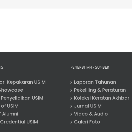
TS
PENERBITAN / SUMBER
tori Kepakaran USIM
Laporan Tahunan
Showcase
Pekeliling & Peraturan
 Penyelidikan USIM
Koleksi Keratan Akhbar
 of USIM
Jurnal USIM
” Alumni
Video & Audio
 Credential USIM
Galeri Foto