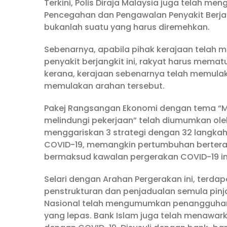
Terkini, Polis Diraja Malaysia juga telah m
Pencegahan dan Pengawalan Penyakit Berjang
bukanlah suatu yang harus diremehkan.
Sebenarnya, apabila pihak kerajaan tela
penyakit berjangkit ini, rakyat harus mema
kerana, kerajaan sebenarnya telah memula
memulakan arahan tersebut.
Pakej Rangsangan Ekonomi dengan tema “
melindungi pekerjaan” telah diumumkan oleh
menggariskan 3 strategi dengan 32 langkah
COVID-19, memangkin pertumbuhan berterask
bermaksud kawalan pergerakan COVID-19 ini
Selari dengan Arahan Pergerakan ini, terd
penstrukturan dan penjadualan semula pin
Nasional telah mengumumkan penangguhan
yang lepas. Bank Islam juga telah menawar