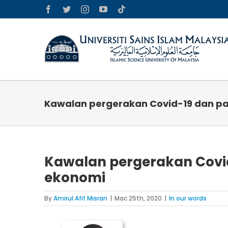
Skip
Facebook
Twitter
Instagram
YouTube
Tiktok
to
content
Kawalan pergerakan Covid-19 dan p
Kawalan pergerakan Covi
ekonomi
By
Amirul Afif Misran
|
Mac 25th, 2020
|
In our words