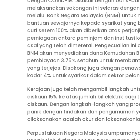
dengan COVID-19. Disusuli dengan bank-ban
melaksanakan sokongan ini selaras denga
melalui Bank Negara Malaysia (BNM) untuk
bantuan sewajarnya kepada syarikat yang be
duti setem 100% akan diberikan atas perja
perniagaan antara peminjam dan institusi 
asal yang telah dimeterai. Pengecualian ini
BNM akan menyediakan dana Kemudahan Ban
pembiayaan 3.75% setahun untuk membantu 
yang terjejas. Disokong juga dengan penawa
kadar 4% untuk syarikat dalam sektor pelan
Kerajaan juga telah mengambil langkah u
diskaun 15% ke atas jumlah bil elektrik ba
diskaun. Dengan langkah-langkah yang proakt
panik dengan tindakan dan pengumuman ya
dilaksanakan adalah akur dan laksanakanla
Perpustakaan Negara Malaysia umpamanya