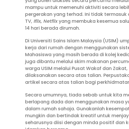
yang boleh diakses secara percuma melalui 
mampu untuk memenuhi aktiviti secara lebi
pergerakan yang terhad. Ini tidak termasuk
TV,
Iflix, Netflix
yang membuka kesemua salur
14 hari berada dirumah.
Di Universiti Sains Islam Malaysia (USIM)
kerja dari rumah dengan menggunakan siste
Mahasiswa yang masih berada di kolej ke
juga dibantu melalui skim makanan percu
warga USIM melalui Pusat Wakaf dan Zakat,
dilaksanakan secara atas talian. Perpusta
artikel secara atas talian bagi perkhidmat
Secara umumnya, tiada sebab untuk kita me
berlapang dada dan menggunakan masa yan
dalam rumah sahaja. Gunakanlah kesemp
mungkin dan bertindak kreatif untuk menjay
seharusnya diisi dengan minda positif dan