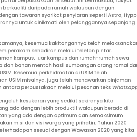
portal perpustakaan tersebut. Ini bermaksud, rakyat
h berkualiti daripada rumah walaupun dengan
 dengan tawaran syarikat penyiaran seperti Astro, Hypp
annya untuk dinikmati oleh pelanggannya sepanjang
 umpamanya, kesemua kakitangannya telah melaksanaka
m perakam kehadiran melalui telefon pintar.
diaman kampus, luar kampus dan rumah-rumah sewa
ma dan bahan mentah hasil sumbangan orang ramai da
 USIM. Kesemua perkhidmatan di USIM telah
kaan USIM misalnya, juga telah menawarkan pinjaman
an antara perpustakaan melalui pesanan teks
Whatsapp
ngeluh kesukaran yang sedikit sekiranya kita
g ada dengan lebih produktif walaupun berada di
atan yang ada dengan optimum dan semaksimum
akan misi dan visi warga yang prihatin. Tahun 2020
 keterhadapan sesuai dengan Wawasan 2020 yang kita