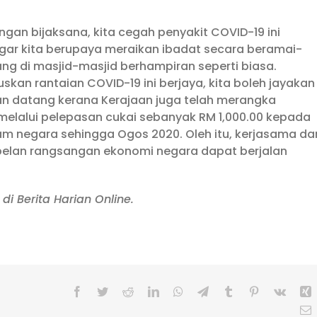
an bijaksana, kita cegah penyakit COVID-19 ini
ar kita berupaya meraikan ibadat secara beramai-
g di masjid-masjid berhampiran seperti biasa.
an rantaian COVID-19 ini berjaya, kita boleh jayakan
n datang kerana Kerajaan juga telah merangka
lalui pelepasan cukai sebanyak RM 1,000.00 kepada
m negara sehingga Ogos 2020. Oleh itu, kerjasama dar
elan rangsangan ekonomi negara dapat berjalan
di Berita Harian Online.
Facebook
Twitter
Reddit
LinkedIn
WhatsApp
Telegram
Tumblr
Pinterest
Vk
X
E