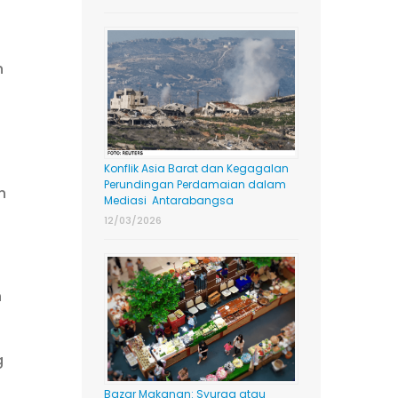
n
h
Konflik Asia Barat dan Kegagalan
Perundingan Perdamaian dalam
n
Mediasi Antarabangsa
12/03/2026
n
g
Bazar Makanan: Syurga atau