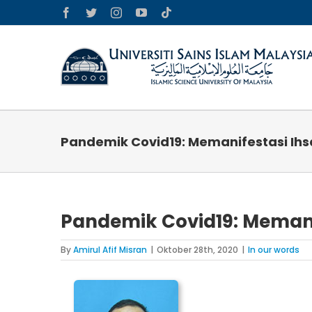
Skip
Facebook
Twitter
Instagram
YouTube
Tiktok
to
content
Pandemik Covid19: Memanifestasi I
Pandemik Covid19: Meman
By
Amirul Afif Misran
|
Oktober 28th, 2020
|
In our words