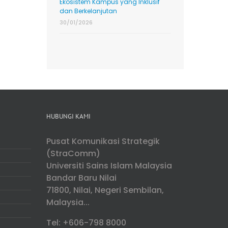
Ekosistem Kampus yang Inklusif
dan Berkelanjutan
30/01/2026
HUBUNGI KAMI
Pusat Komunikasi Strategik
(StraComm)
Universiti Sains Islam Malaysia
Bandar Baru Nilai
71800, Nilai, Negeri Sembilan,
Malaysia...
Tel: +606-798 8000