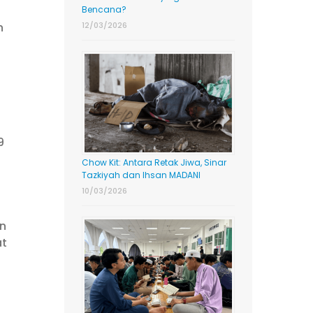
Bencana?
n
12/03/2026
9
Chow Kit: Antara Retak Jiwa, Sinar
Tazkiyah dan Ihsan MADANI
10/03/2026
an
at