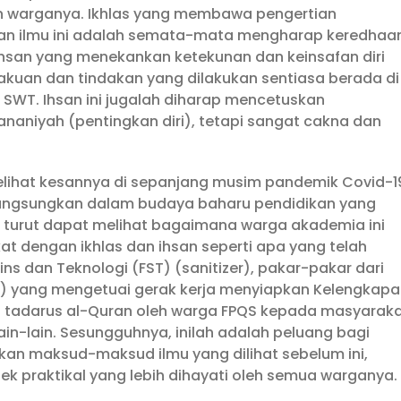
n warganya. Ikhlas yang membawa pengertian
gan ilmu ini adalah semata-mata mengharap keredhaa
 ihsan yang menekankan ketekunan dan keinsafan diri
kuan dan tindakan yang dilakukan sentiasa berada di
SWT. Ihsan ini jugalah diharap mencetuskan
naniyah (pentingkan diri), tetapi sangat cakna dan
 melihat kesannya di sepanjang musim pandemik Covid-1
ilangsungkan dalam budaya baharu pendidikan yang
ta turut dapat melihat bagaimana warga akademia ini
dengan ikhlas dan ihsan seperti apa yang telah
ins dan Teknologi (FST) (sanitizer), pakar-pakar dari
SK) yang mengetuai gerak kerja menyiapkan Kelengkap
uma tadarus al-Quran oleh warga FPQS kepada masyarak
ain-lain. Sesungguhnya, inilah adalah peluang bagi
an maksud-maksud ilmu yang dilihat sebelum ini,
k praktikal yang lebih dihayati oleh semua warganya.