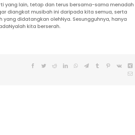
ti yang lain, tetap dan terus bersama-sama menadah
 diangkat musibah ini daripada kita semua, serta
ah yang didatangkan olehNya. Sesungguhnya, hanya
adaNyalah kita berserah.
Facebook
Twitter
Reddit
LinkedIn
WhatsApp
Telegram
Tumblr
Pinterest
Vk
X
E