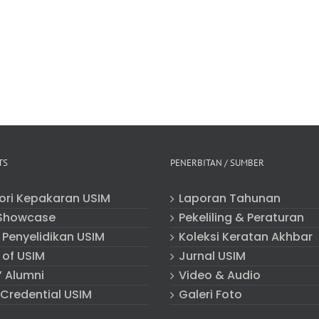
TS
PENERBITAN / SUMBER
tori Kepakaran USIM
Laporan Tahunan
Showcase
Pekeliling & Peraturan
 Penyelidikan USIM
Koleksi Keratan Akhbar
 of USIM
Jurnal USIM
” Alumni
Video & Audio
 Credential USIM
Galeri Foto