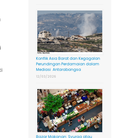
a
i
Konflik Asia Barat dan Kegagalan
Perundingan Perdamaian dalam
i
Mediasi Antarabangsa
12/03/2026
-
Bazar Makanan: Syurga atau