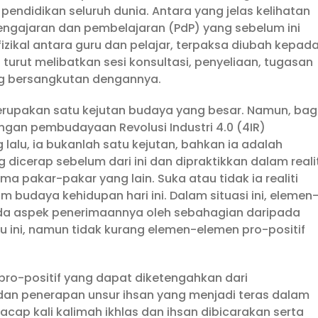
i pendidikan seluruh dunia. Antara yang jelas kelihatan
ngajaran dan pembelajaran (PdP) yang sebelum ini
izikal antara guru dan pelajar, terpaksa diubah kepad
turut melibatkan sesi konsultasi, penyeliaan, tugasan
ang bersangkutan dengannya.
rupakan satu kejutan budaya yang besar. Namun, bag
ngan pembudayaan Revolusi Industri 4.0 (4IR)
alu, ia bukanlah satu kejutan, bahkan ia adalah
dicerap sebelum dari ini dan dipraktikkan dalam realit
ma pakar-pakar yang lain. Suka atau tidak ia realiti
m budaya kehidupan hari ini. Dalam situasi ini, elemen
pada aspek penerimaannya oleh sebahagian daripada
ini, namun tidak kurang elemen-elemen pro-positif
pro-positif yang dapat diketengahkan dari
dan penerapan unsur ihsan yang menjadi teras dalam
 acap kali kalimah ikhlas dan ihsan dibicarakan serta