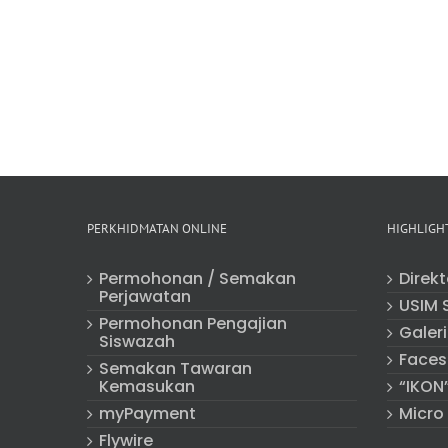
PERKHIDMATAN ONLINE
HIGHLIGH
Permohonan / Semakan
Direk
Perjawatan
USIM 
Permohonan Pengajian
Galeri
Siswazah
Faces
Semakan Tawaran
Kemasukan
“IKON
myPayment
Micro
Flywire