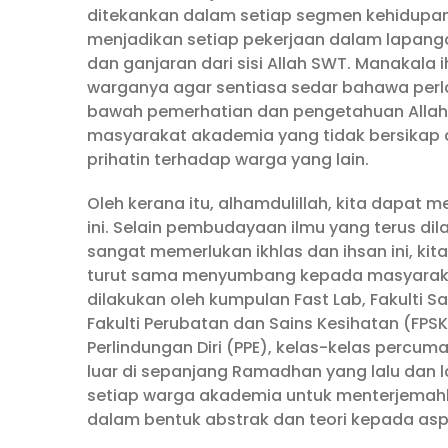
ditekankan dalam setiap segmen kehidupa
menjadikan setiap pekerjaan dalam lapan
dan ganjaran dari sisi Allah SWT. Manakala
warganya agar sentiasa sedar bahawa perla
bawah pemerhatian dan pengetahuan Allah 
masyarakat akademia yang tidak bersikap a
prihatin terhadap warga yang lain.
Oleh kerana itu, alhamdulillah, kita dapat
ini. Selain pembudayaan ilmu yang terus d
sangat memerlukan ikhlas dan ihsan ini, ki
turut sama menyumbang kepada masyarakat 
dilakukan oleh kumpulan Fast Lab, Fakulti Sa
Fakulti Perubatan dan Sains Kesihatan (FP
Perlindungan Diri (PPE), kelas-kelas perc
luar di sepanjang Ramadhan yang lalu dan l
setiap warga akademia untuk menterjemahk
dalam bentuk abstrak dan teori kepada aspe