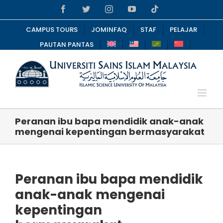
Skip
Facebook
Twitter
Instagram
YouTube
Tiktok
to
content
CAMPUS TOURS
JOMINFAQ
STAF
PELAJAR
PAUTAN PANTAS
Peranan ibu bapa mendidik anak-anak
mengenai kepentingan bermasyarakat
Peranan ibu bapa mendidik
anak-anak mengenai
kepentingan