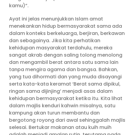
kamu)”.
Ayat ini jelas menunjukkan Islam amat
menekankan hidup bermasyarakat sama ada
dalam konteks berkeluarga, berjiran, berkawan
dan sebagainya. Jika kita perhatikan
kehidupan masyarakat terdahulu, mereka
sangat akrab dengan saling tolong menolong
dan mengambil berat antara satu sama lain
tanpa mengira agama dan bangsa. Bahkan,
yang tua dihormati dan yang muda disayangi
serta kata-kata keramat ‘Berat sama dipikul,
ringan sama dijinjing’ menjadi asas dalam
kehidupan bermasyarakat ketika itu. Kita lihat
dalam majlis kenduri kahwin misalnya, satu
kampung akan turun membantu dan
bergotong royong dari awal sehinggalah majlis
selesai. Bertukar makanan atau kuih muih
adalah menjadi amalan rutin, terutama pada