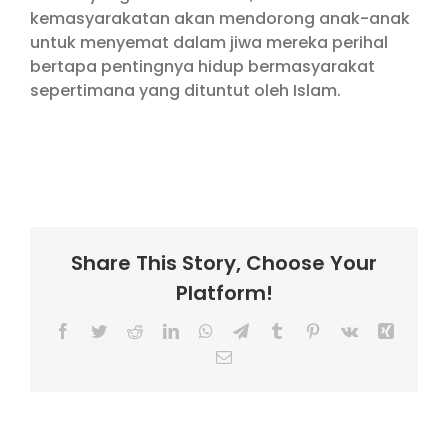
kemasyarakatan akan mendorong anak-anak
untuk menyemat dalam jiwa mereka perihal
bertapa pentingnya hidup bermasyarakat
sepertimana yang dituntut oleh Islam.
Share This Story, Choose Your
Platform!
Facebook
Twitter
Reddit
LinkedIn
WhatsApp
Telegram
Tumblr
Pinterest
Vk
Xing
Email