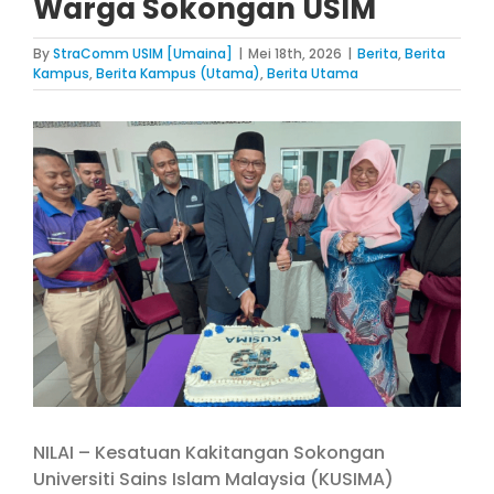
Warga Sokongan USIM
By
StraComm USIM [Umaina]
|
Mei 18th, 2026
|
Berita
,
Berita
Kampus
,
Berita Kampus (Utama)
,
Berita Utama
View
Larger
Image
NILAI – Kesatuan Kakitangan Sokongan
Universiti Sains Islam Malaysia (KUSIMA)