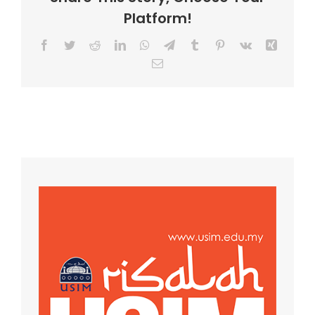
Platform!
Facebook
Twitter
Reddit
LinkedIn
WhatsApp
Telegram
Tumblr
Pinterest
Vk
Xing
Email