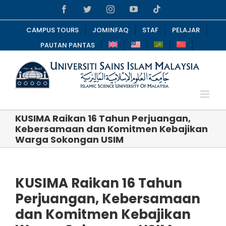
Skip
Facebook
Twitter
Instagram
YouTube
Tiktok
to
content
CAMPUS TOURS
JOMINFAQ
STAF
PELAJAR
PAUTAN PANTAS
KUSIMA Raikan 16 Tahun Perjuangan,
Kebersamaan dan Komitmen Kebajikan
Warga Sokongan USIM
KUSIMA Raikan 16 Tahun
Perjuangan, Kebersamaan
dan Komitmen Kebajikan