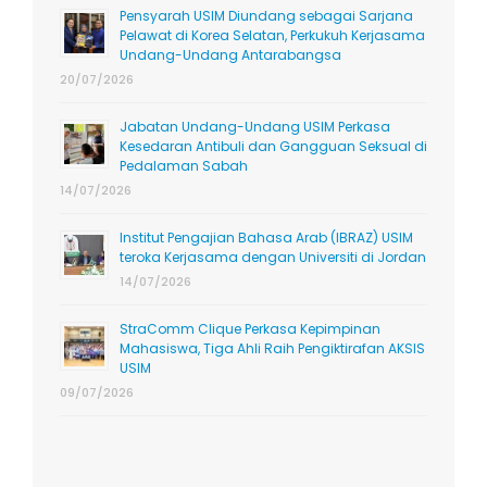
Pensyarah USIM Diundang sebagai Sarjana
Pelawat di Korea Selatan, Perkukuh Kerjasama
Undang-Undang Antarabangsa
20/07/2026
Jabatan Undang-Undang USIM Perkasa
Kesedaran Antibuli dan Gangguan Seksual di
Pedalaman Sabah
14/07/2026
Institut Pengajian Bahasa Arab (IBRAZ) USIM
teroka Kerjasama dengan Universiti di Jordan
14/07/2026
StraComm Clique Perkasa Kepimpinan
Mahasiswa, Tiga Ahli Raih Pengiktirafan AKSIS
USIM
09/07/2026