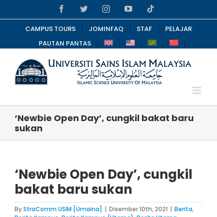
Skip
Facebook
Twitter
Instagram
YouTube
Tiktok
to
content
CAMPUS TOURS
JOMINFAQ
STAF
PELAJAR
PAUTAN PANTAS
‘Newbie Open Day’, cungkil bakat baru
sukan
‘Newbie Open Day’, cungkil
bakat baru sukan
By
StraComm USIM [Umaina]
|
Disember 10th, 2021
|
Berita
,