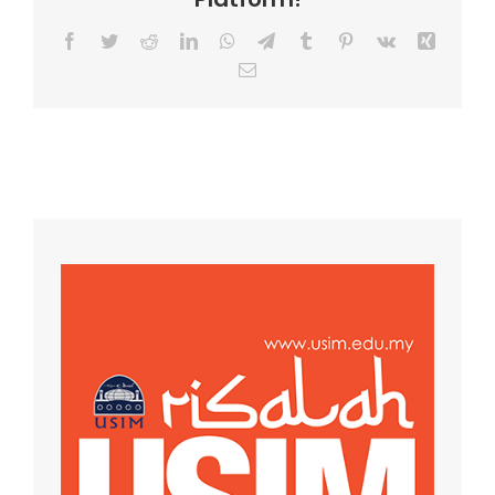
Facebook
Twitter
Reddit
LinkedIn
WhatsApp
Telegram
Tumblr
Pinterest
Vk
Xing
Email