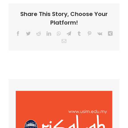
Share This Story, Choose Your
Platform!
Facebook
Twitter
Reddit
LinkedIn
WhatsApp
Telegram
Tumblr
Pinterest
Vk
Xing
Email