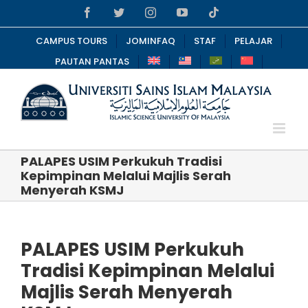
Skip
Facebook
Twitter
Instagram
YouTube
Tiktok
to
content
CAMPUS TOURS
JOMINFAQ
STAF
PELAJAR
PAUTAN PANTAS
PALAPES USIM Perkukuh Tradisi
Kepimpinan Melalui Majlis Serah
Menyerah KSMJ
PALAPES USIM Perkukuh
Tradisi Kepimpinan Melalui
Majlis Serah Menyerah