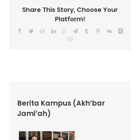
Share This Story, Choose Your
Platform!
Facebook
Twitter
Reddit
LinkedIn
WhatsApp
Telegram
Tumblr
Pinterest
Vk
Xing
Email
Berita Kampus (Akh’bar
Jami’ah)