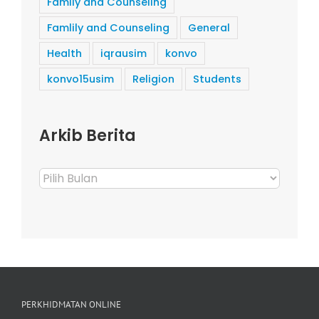
Family and Counseling
Famlily and Counseling
General
Health
iqrausim
konvo
konvo15usim
Religion
Students
Arkib Berita
Arkib
Berita
PERKHIDMATAN ONLINE