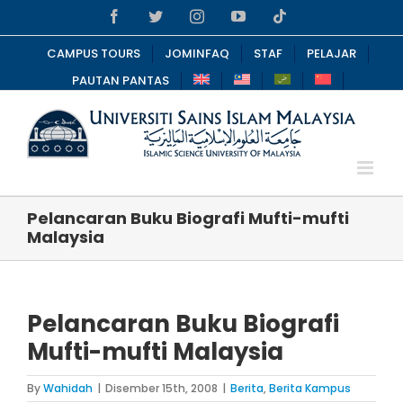
Skip
Facebook
Twitter
Instagram
YouTube
Tiktok
to
content
CAMPUS TOURS
JOMINFAQ
STAF
PELAJAR
PAUTAN PANTAS
Pelancaran Buku Biografi Mufti-mufti
Malaysia
Pelancaran Buku Biografi
Mufti-mufti Malaysia
By
Wahidah
|
Disember 15th, 2008
|
Berita
,
Berita Kampus