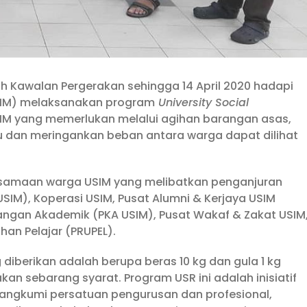
ah Kawalan Pergerakan sehingga 14 April 2020 hadapi
(USIM) melaksanakan program
University Social
IM yang memerlukan melalui agihan barangan asas,
 dan meringankan beban antara warga dapat dilihat
rsamaan warga USIM yang melibatkan penganjuran
IM), Koperasi USIM, Pusat Alumni & Kerjaya USIM
angan Akademik (PKA USIM), Pusat Wakaf & Zakat USIM
an Pelajar (PRUPEL).
iberikan adalah berupa beras 10 kg dan gula 1 kg
n sebarang syarat. Program USR ini adalah inisiatif
erangkumi persatuan pengurusan dan profesional,