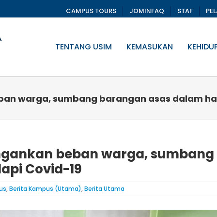
CAMPUS TOURS
JOMINFAQ
STAF
PE
TENTANG USIM
KEMASUKAN
KEHIDU
eban warga, sumbang barangan asas dalam ha
ringankan beban warga, sumbang
api Covid-19
us
,
Berita Kampus (Utama)
,
Berita Utama