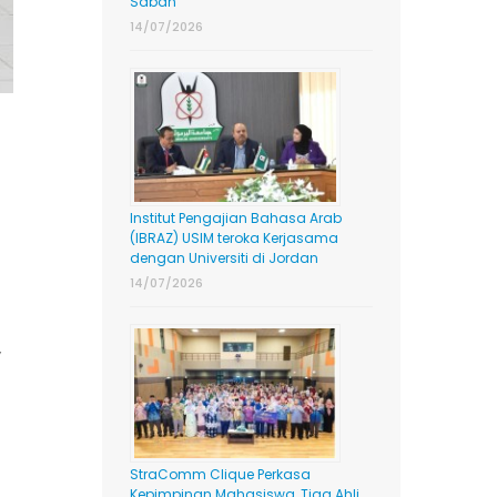
Sabah
14/07/2026
Institut Pengajian Bahasa Arab
(IBRAZ) USIM teroka Kerjasama
dengan Universiti di Jordan
14/07/2026
,
StraComm Clique Perkasa
Kepimpinan Mahasiswa, Tiga Ahli