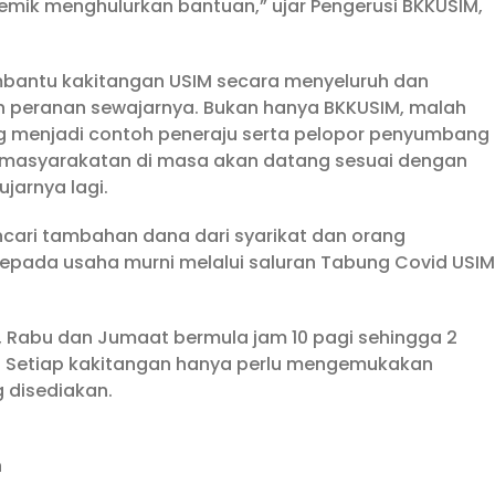
mik menghulurkan bantuan,” ujar Pengerusi BKKUSIM,
embantu kakitangan USIM secara menyeluruh dan
 peranan sewajarnya. Bukan hanya BKKUSIM, malah
ung menjadi contoh peneraju serta pelopor penyumbang
emasyarakatan di masa akan datang sesuai dengan
jarnya lagi.
ari tambahan dana dari syarikat dan orang
epada usaha murni melalui saluran Tabung Covid USIM
in, Rabu dan Jumaat bermula jam 10 pagi sehingga 2
M. Setiap kakitangan hanya perlu mengemukakan
 disediakan.
n