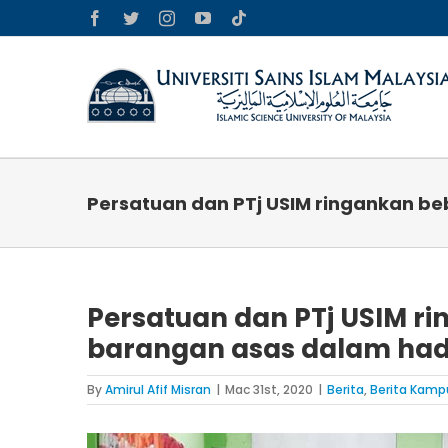
Skip
Facebook
Twitter
Instagram
YouTube
Tiktok
to
content
Persatuan dan PTj USIM ringankan b
Persatuan dan PTj USIM 
barangan asas dalam had
By
Amirul Afif Misran
|
Mac 31st, 2020
|
Berita
,
Berita Kamp
View