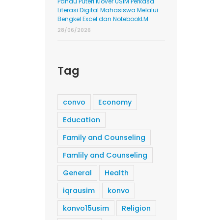
Pandu Puteri Klover USIM Perkasa
Literasi Digital Mahasiswa Melalui
Bengkel Excel dan NotebookLM
28/06/2026
Tag
convo
Economy
Education
Family and Counseling
Famlily and Counseling
General
Health
iqrausim
konvo
konvo15usim
Religion