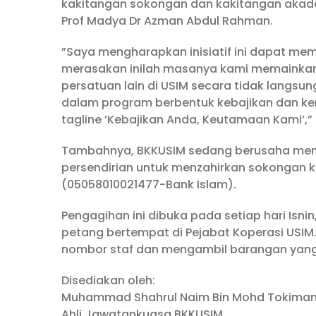
kakitangan sokongan dan kakitangan akade
Prof Madya Dr Azman Abdul Rahman.
”Saya mengharapkan inisiatif ini dapat m
merasakan inilah masanya kami memainkan
persatuan lain di USIM secara tidak langs
dalam program berbentuk kebajikan dan k
tagline ’Kebajikan Anda, Keutamaan Kami’,” u
Tambahnya, BKKUSIM sedang berusaha menc
persendirian untuk menzahirkan sokongan k
(05058010021477-Bank Islam).
Pengagihan ini dibuka pada setiap hari Isn
petang bertempat di Pejabat Koperasi USI
nombor staf dan mengambil barangan yang
Disediakan oleh:
Muhammad Shahrul Naim Bin Mohd Tokima
Ahli Jawatankuasa BKKUSIM