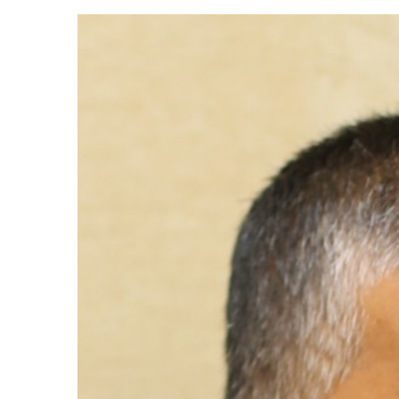
View
Larger
Image