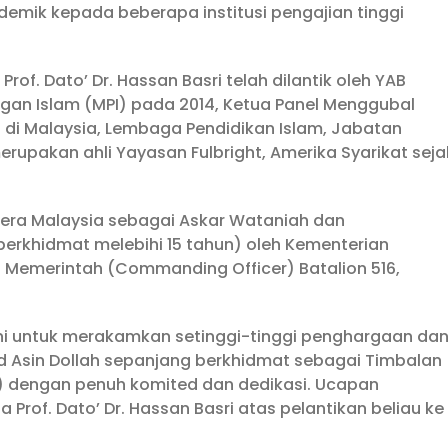
ademik kepada beberapa institusi pengajian tinggi
of. Dato’ Dr. Hassan Basri telah dilantik oleh YAB
ingan Islam (MPI) pada 2014, Ketua Panel Menggubal
di Malaysia, Lembaga Pendidikan Islam, Jabatan
rupakan ahli Yayasan Fulbright, Amerika Syarikat seja
tera Malaysia sebagai Askar Wataniah dan
berkhidmat melebihi 15 tahun) oleh Kementerian
Memerintah (Commanding Officer) Batalion 516,
ni untuk merakamkan setinggi-tinggi penghargaan da
ed Asin Dollah sepanjang berkhidmat sebagai Timbalan
ni) dengan penuh komited dan dedikasi. Ucapan
rof. Dato’ Dr. Hassan Basri atas pelantikan beliau ke