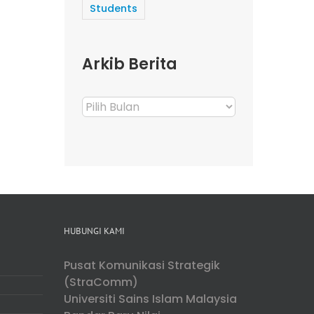
Students
Arkib Berita
Arkib
Berita
HUBUNGI KAMI
Pusat Komunikasi Strategik
(StraComm)
Universiti Sains Islam Malaysia