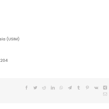
ysia (USIM)
8204
Facebook
Twitter
Reddit
LinkedIn
WhatsApp
Telegram
Tumblr
Pinterest
Vk
X
E