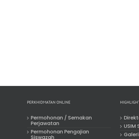
PERKHIDMATAN ONLINE
HIGHLIGH
Permohonan / Semakan
Direk
Perjawatan
USIM 
Permohonan Pengajian
Galeri
Siswazah