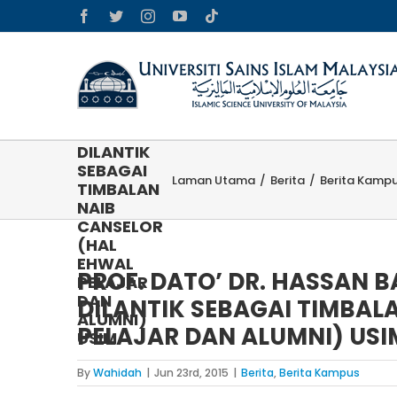
Skip
Facebook
Twitter
Instagram
YouTube
Tiktok
PROF.
to
DATO’ DR.
content
HASSAN
BASRI BIN
AWANG
MAT
DAHAN
DILANTIK
SEBAGAI
Laman Utama
/
Berita
/
Berita Kamp
TIMBALAN
NAIB
CANSELOR
(HAL
EHWAL
PROF. DATO’ DR. HASSAN 
PELAJAR
DAN
DILANTIK SEBAGAI TIMBAL
ALUMNI)
PELAJAR DAN ALUMNI) USI
USIM
By
Wahidah
|
Jun 23rd, 2015
|
Berita
,
Berita Kampus