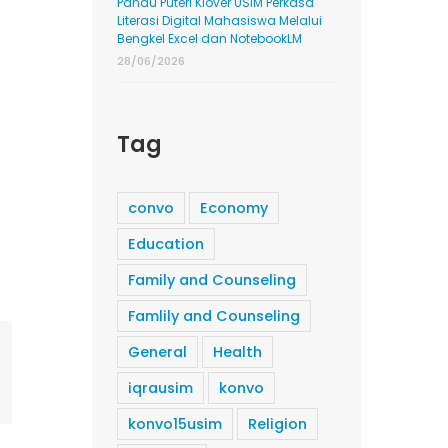
Pandu Puteri Klover USIM Perkasa
Literasi Digital Mahasiswa Melalui
Bengkel Excel dan NotebookLM
28/06/2026
Tag
convo
Economy
Education
Family and Counseling
Famlily and Counseling
General
Health
ing
mail
iqrausim
konvo
konvo15usim
Religion