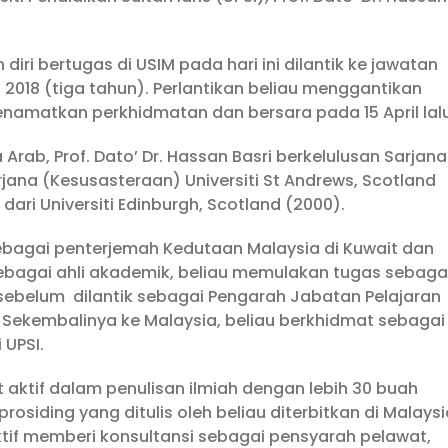
diri bertugas di USIM pada hari ini dilantik ke jawatan
n 2018 (tiga tahun). Perlantikan beliau menggantikan
enamatkan perkhidmatan dan bersara pada 15 April lalu
rab, Prof. Dato’ Dr. Hassan Basri berkelulusan Sarjana
arjana (Kesusasteraan) Universiti St Andrews, Scotland
ari Universiti Edinburgh, Scotland (2000).
sebagai penterjemah Kedutaan Malaysia di Kuwait dan
ebagai ahli akademik, beliau memulakan tugas sebaga
 sebelum dilantik sebagai Pengarah Jabatan Pelajaran
). Sekembalinya ke Malaysia, beliau berkhidmat sebagai
 UPSI.
 aktif dalam penulisan ilmiah dengan lebih 30 buah
osiding yang ditulis oleh beliau diterbitkan di Malaysi
aktif memberi konsultansi sebagai pensyarah pelawat,