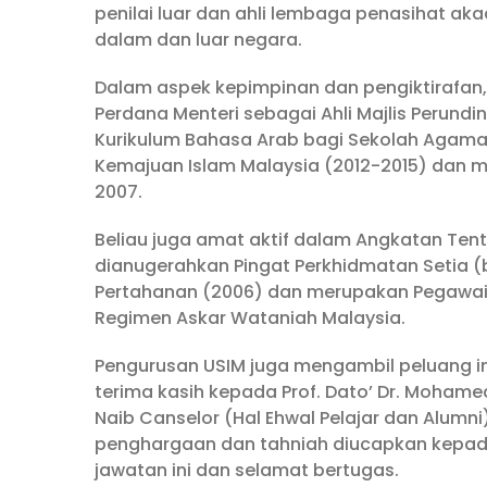
penilai luar dan ahli lembaga penasihat ak
dalam dan luar negara.
Dalam aspek kepimpinan dan pengiktirafan, Pr
Perdana Menteri sebagai Ahli Majlis Perund
Kurikulum Bahasa Arab bagi Sekolah Agama 
Kemajuan Islam Malaysia (2012-2015) dan me
2007.
Beliau juga amat aktif dalam Angkatan Ten
dianugerahkan Pingat Perkhidmatan Setia (
Pertahanan (2006) dan merupakan Pegawai 
Regimen Askar Wataniah Malaysia.
Pengurusan USIM juga mengambil peluang i
terima kasih kepada Prof. Dato’ Dr. Moham
Naib Canselor (Hal Ehwal Pelajar dan Alum
penghargaan dan tahniah diucapkan kepada P
jawatan ini dan selamat bertugas.