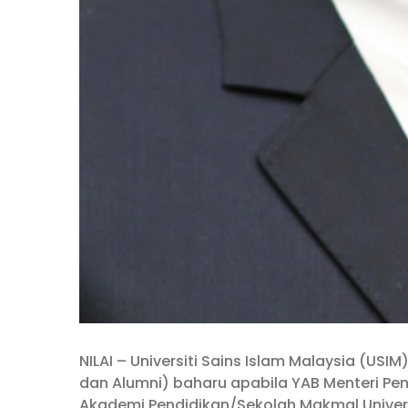
NILAI – Universiti Sains Islam Malaysia (US
dan Alumni) baharu apabila YAB Menteri Pen
Akademi Pendidikan/Sekolah Makmal Universiti