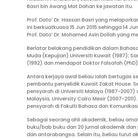
Basri bin Awang Mat Dahan ke jawatan itu.
Prof. Dato’ Dr. Hassan Basri yang melaporkan 
ini berkuatkuasa 15 Jun 2015 sehingga 14 Ju
Prof. Dato’ Dr. Mohamed Asin Dollah yang m
Berlatar belakang pendidikan dalam Bahasa A
Muda (Kepujian) Universiti Kuwait (1987); S
(1992) dan mendapat Doktor Falsafah (PhD) d
Antara kerjaya awal beliau ialah bertugas 
pembantu penyelidik Kuwait Zakat House. S
pensyarah di Universiti Malaya (1987-2007)
Malaysia, University Cairo Mesir (2007-2011
pensyarah di Fakulti Bahasa dan Komunikasi
Sebagai seorang ahli akademik, beliau amat
buku/bab buku dan 20 jurnal akademik dan pr
dan antarabangsa. Selain itu, beliau turut 