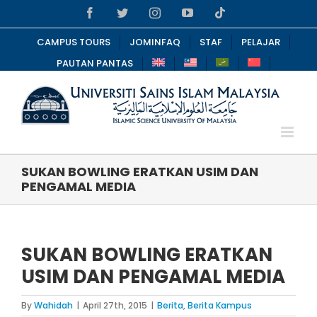
Skip
Facebook
Twitter
Instagram
YouTube
Tiktok
to
content
CAMPUS TOURS
JOMINFAQ
STAF
PELAJAR
PAUTAN PANTAS
SUKAN BOWLING ERATKAN USIM DAN
PENGAMAL MEDIA
SUKAN BOWLING ERATKAN
USIM DAN PENGAMAL MEDIA
By
Wahidah
|
April 27th, 2015
|
Berita
,
Berita Kampus