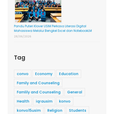
Pandu Puteri Klover USIM Perkasa Literasi Digital
Mahasiswa Melalui Bengkel Excel dan NotebookLM
28/06/2026
Tag
convo
Economy
Education
Family and Counseling
Famlily and Counseling
General
Health
iqrausim
konvo
konvo15usim
Religion
Students