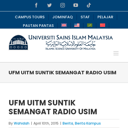
Skip
Facebook
Twitter
Instagram
YouTube
Tiktok
to
content
CAMPUS TOURS
JOMINFAQ
STAF
PELAJAR
PAUTAN PANTAS
UFM UITM SUNTIK SEMANGAT RADIO USIM
UFM UITM SUNTIK
SEMANGAT RADIO USIM
By
Wahidah
|
April 10th, 2015
|
Berita
,
Berita Kampus