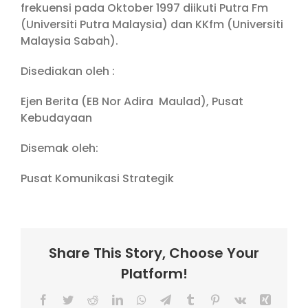
frekuensi pada Oktober 1997 diikuti Putra Fm
(Universiti Putra Malaysia) dan KKfm (Universiti
Malaysia Sabah).
Disediakan oleh :
Ejen Berita (EB Nor Adira Maulad), Pusat
Kebudayaan
Disemak oleh:
Pusat Komunikasi Strategik
Share This Story, Choose Your
Platform!
Facebook
Twitter
Reddit
LinkedIn
WhatsApp
Telegram
Tumblr
Pinterest
Vk
Xing