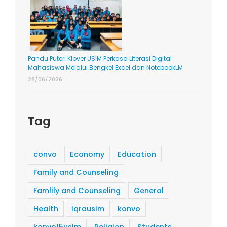
Pandu Puteri Klover USIM Perkasa Literasi Digital
Mahasiswa Melalui Bengkel Excel dan NotebookLM
28/06/2026
Tag
convo
Economy
Education
Family and Counseling
Famlily and Counseling
General
Health
iqrausim
konvo
konvo15usim
Religion
Students