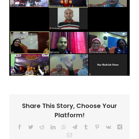
Share This Story, Choose Your
Platform!
Facebook
Twitter
Reddit
LinkedIn
WhatsApp
Telegram
Tumblr
Pinterest
Vk
Xing
Email