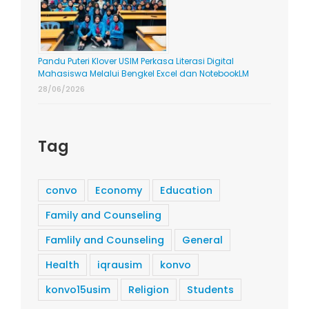
Pandu Puteri Klover USIM Perkasa Literasi Digital
Mahasiswa Melalui Bengkel Excel dan NotebookLM
28/06/2026
Tag
convo
Economy
Education
Family and Counseling
Famlily and Counseling
General
Health
iqrausim
konvo
konvo15usim
Religion
Students