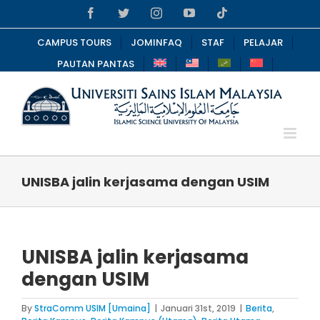
Skip
Facebook
Twitter
Instagram
YouTube
Tiktok
to
content
CAMPUS TOURS
JOMINFAQ
STAF
PELAJAR
PAUTAN PANTAS
UNISBA jalin kerjasama dengan USIM
UNISBA jalin kerjasama
dengan USIM
By
StraComm USIM [Umaina]
|
Januari 31st, 2019
|
Berita
,