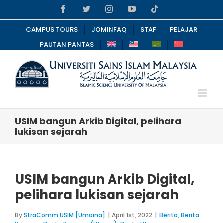
Skip
Facebook
Twitter
Instagram
YouTube
Tiktok
to
content
CAMPUS TOURS
JOMINFAQ
STAF
PELAJAR
PAUTAN PANTAS
USIM bangun Arkib Digital, pelihara
lukisan sejarah
USIM bangun Arkib Digital,
pelihara lukisan sejarah
By
StraComm USIM [Umaina]
|
April 1st, 2022
|
Berita
,
Berita