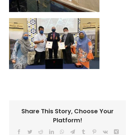
Share This Story, Choose Your
Platform!
Facebook
Twitter
Reddit
LinkedIn
WhatsApp
Telegram
Tumblr
Pinterest
Vk
Xing