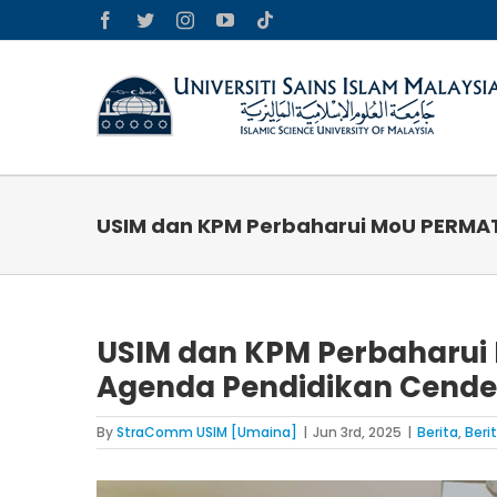
Skip
Facebook
Twitter
Instagram
YouTube
Tiktok
to
content
USIM dan KPM Perbaharui MoU PERMAT
USIM dan KPM Perbaharui
Agenda Pendidikan Cende
By
StraComm USIM [Umaina]
|
Jun 3rd, 2025
|
Berita
,
Beri
View