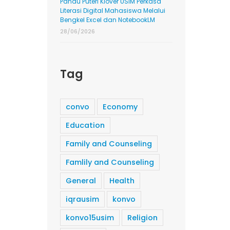
Pandu Puteri Klover USIM Perkasa
Literasi Digital Mahasiswa Melalui
Bengkel Excel dan NotebookLM
28/06/2026
Tag
convo
Economy
Education
Family and Counseling
Famlily and Counseling
General
Health
iqrausim
konvo
konvo15usim
Religion