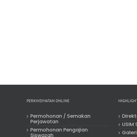
PERKHIDMATAN ONLINE
HIGHLIGH
Permohonan / Semakan
Direk
Perjawatan
USIM 
Permohonan Pengajian
Galeri
Siswazah