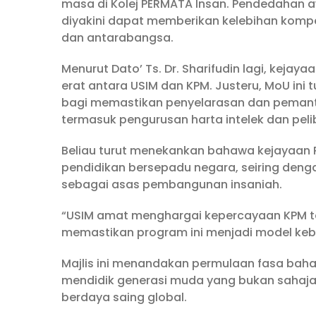
masa di Kolej PERMATA Insan. Pendedahan a
diyakini dapat memberikan kelebihan kompet
dan antarabangsa.
Menurut Dato’ Ts. Dr. Sharifudin lagi, keja
erat antara USIM dan KPM. Justeru, MoU i
bagi memastikan penyelarasan dan pemanta
termasuk pengurusan harta intelek dan peli
Beliau turut menekankan bahawa kejayaan 
pendidikan bersepadu negara, seiring deng
sebagai asas pembangunan insaniah.
“USIM amat menghargai kepercayaan KPM te
memastikan program ini menjadi model keb
Majlis ini menandakan permulaan fasa baha
mendidik generasi muda yang bukan sahaja 
berdaya saing global.