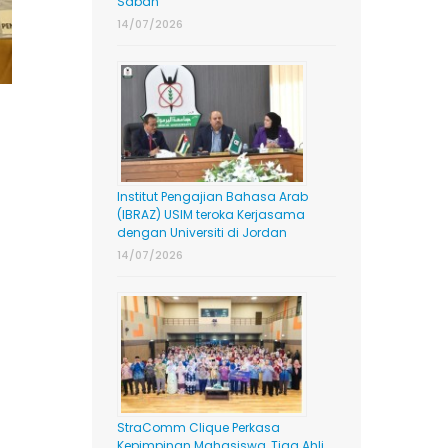
Sabah
14/07/2026
Institut Pengajian Bahasa Arab
(IBRAZ) USIM teroka Kerjasama
dengan Universiti di Jordan
14/07/2026
StraComm Clique Perkasa
Kepimpinan Mahasiswa, Tiga Ahli