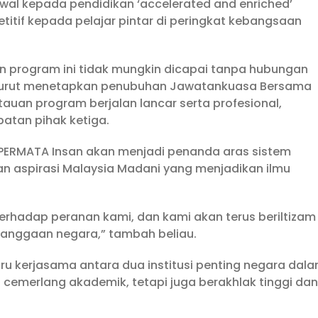
wal kepada pendidikan ‘accelerated and enriched’
itif kepada pelajar pintar di peringkat kebangsaan
yaan program ini tidak mungkin dicapai tanpa hubungan
ni turut menetapkan penubuhan Jawatankuasa Bersama
uan program berjalan lancar serta profesional,
batan pihak ketiga.
PERMATA Insan akan menjadi penanda aras sistem
an aspirasi Malaysia Madani yang menjadikan ilmu
rhadap peranan kami, dan kami akan terus beriltizam
anggaan negara,” tambah beliau.
ru kerjasama antara dua institusi penting negara dal
cemerlang akademik, tetapi juga berakhlak tinggi dan