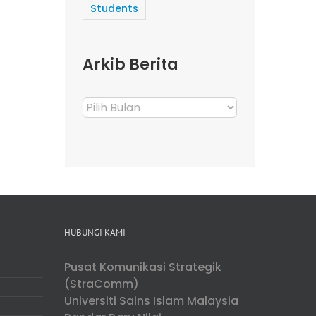
Students
Arkib Berita
Arkib
Berita
HUBUNGI KAMI
Pusat Komunikasi Strategik
(StraComm)
Universiti Sains Islam Malaysia