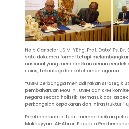
Naib Canselor USIM, YBhg. Prof. Dato’ Ts. Dr
satu dokumen formal tetapi melambangka
nasional yang mencorakkan acuan cendeki
sains, teknologi dan kefahaman agama.
“USIM berbangga menjadi rakan strategik u
pembaharuan MoU ini, USIM dan KPM komi
negara secara holistik, termasuk dari asp
perkongsian kepakaran dan infrastruktur,” uj
Pembaharuan ini turut memperincikan pelak
Mukhayyam Al-Abrar, Program Perkhemahan C