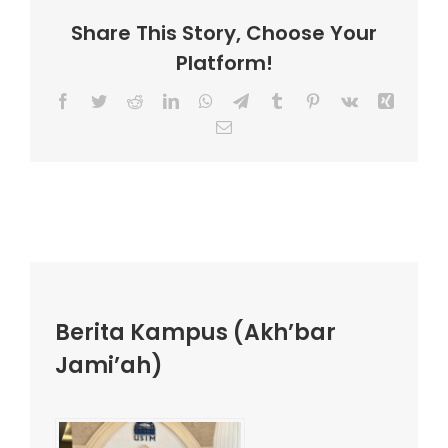
Share This Story, Choose Your
Platform!
Facebook
Twitter
Reddit
LinkedIn
WhatsApp
Telegram
Tumblr
Pinterest
Vk
Xing
Email
Berita Kampus (Akh’bar
Jami’ah)