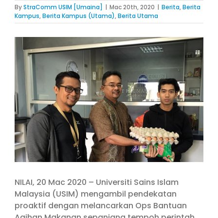
By
StraComm USIM [Umaina]
|
Mac 20th, 2020
|
Berita
,
Berita
Kampus
,
Berita Kampus (Utama)
,
Berita Utama
View
Larger
Image
NILAI, 20 Mac 2020 – Universiti Sains Islam
Malaysia (USIM) mengambil pendekatan
proaktif dengan melancarkan Ops Bantuan
Agihan Makanan sepanjang tempoh perintah