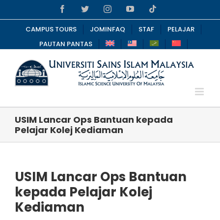
Skip
Facebook
Twitter
Instagram
YouTube
Tiktok
to
content
CAMPUS TOURS
JOMINFAQ
STAF
PELAJAR
PAUTAN PANTAS
USIM Lancar Ops Bantuan kepada
Pelajar Kolej Kediaman
USIM Lancar Ops Bantuan
kepada Pelajar Kolej
Kediaman