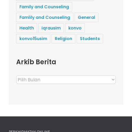
Family and Counseling
Famlily and Counseling
General
Health
iqrausim
konvo
konvo15usim
Religion
Students
Arkib Berita
Arkib
Berita
PERKHIDMATAN ONLINE