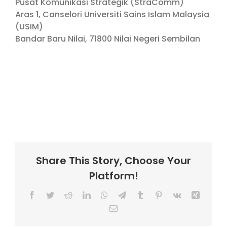
Pusat Komunikasi Strategik (StraComm)
Aras 1, Canselori Universiti Sains Islam Malaysia
(USIM)
Bandar Baru Nilai, 71800 Nilai Negeri Sembilan
Share This Story, Choose Your
Platform!
Facebook
Twitter
Reddit
LinkedIn
WhatsApp
Telegram
Tumblr
Pinterest
Vk
Xing
Email