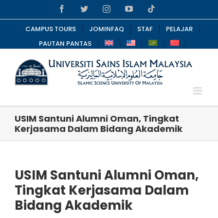
Skip
Facebook
Twitter
Instagram
YouTube
Tiktok
to
content
CAMPUS TOURS
JOMINFAQ
STAF
PELAJAR
PAUTAN PANTAS
USIM Santuni Alumni Oman, Tingkat
Kerjasama Dalam Bidang Akademik
USIM Santuni Alumni Oman,
Tingkat Kerjasama Dalam
Bidang Akademik