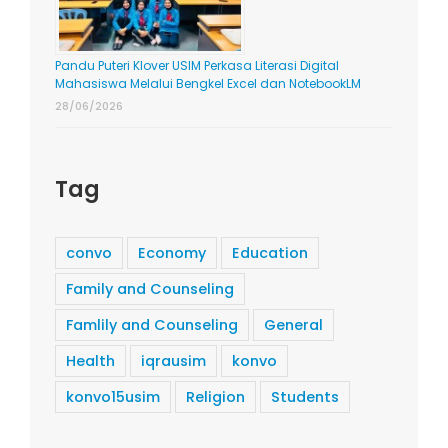
Pandu Puteri Klover USIM Perkasa Literasi Digital
Mahasiswa Melalui Bengkel Excel dan NotebookLM
28/06/2026
Tag
convo
Economy
Education
Family and Counseling
Famlily and Counseling
General
Health
iqrausim
konvo
konvo15usim
Religion
Students