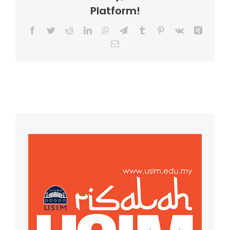
Platform!
Facebook
Twitter
Reddit
LinkedIn
WhatsApp
Telegram
Tumblr
Pinterest
Vk
Xing
Email