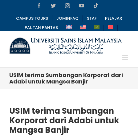
Skip
Facebook
Twitter
Instagram
YouTube
Tiktok
to
content
CAMPUS TOURS
JOMINFAQ
STAF
PELAJAR
PAUTAN PANTAS
USIM terima Sumbangan Korporat dari
Adabi untuk Mangsa Banjir
USIM terima Sumbangan
Korporat dari Adabi untuk
Mangsa Banjir