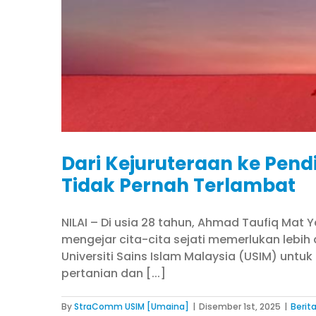
Dari Kejuruteraan ke Pend
Tidak Pernah Terlambat
NILAI – Di usia 28 tahun, Ahmad Taufiq Ma
mengejar cita-cita sejati memerlukan lebih 
Universiti Sains Islam Malaysia (USIM) unt
pertanian dan [...]
By
StraComm USIM [Umaina]
|
Disember 1st, 2025
|
Berit