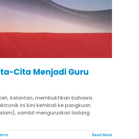
ita-Cita Menjadi Guru
Puteh, Kelantan, membuktikan bahawa
ktronik ini kini kembali ke pangkuan
n Islam), sambil menguruskan ladang
 @ms
Read More