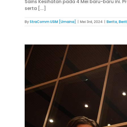
Sains Kesihatan pada 4 Mei baru-baru ini
serta [...]
By
StraComm USIM [Umaina]
|
Mei 3rd, 2024
|
Berita
,
Beri