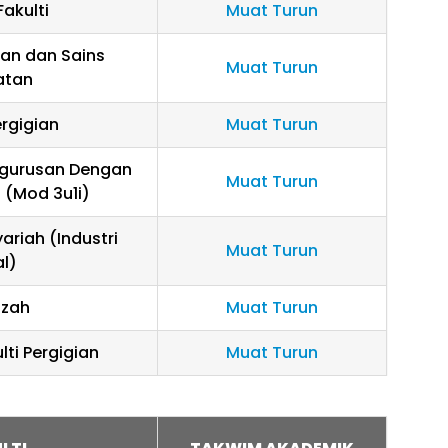
akulti
Muat Turun
tan dan Sains
Muat Turun
atan
ergigian
Muat Turun
ngurusan Dengan
Muat Turun
 (Mod 3u1i)
ariah (Industri
Muat Turun
al)
azah
Muat Turun
lti Pergigian
Muat Turun