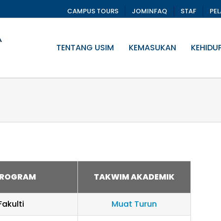
CAMPUS TOURS
JOMINFAQ
STAF
PE
TENTANG USIM
KEMASUKAN
KEHIDU
PROGRAM
TAKWIM AKADEMIK
akulti
Muat Turun