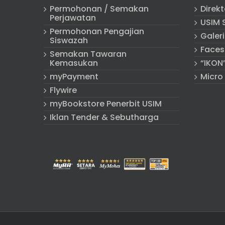
Permohonan / Semakan
Direk
Perjawatan
USIM 
Permohonan Pengajian
Galeri
Siswazah
Faces
Semakan Tawaran
Kemasukan
“IKON
myPayment
Micro
Flywire
myBookstore Penerbit USIM
Iklan Tender & Sebutharga