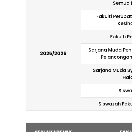
Semua F
Fakulti Peruba
Kesih
Fakulti P
Sarjana Muda Pe
2025/2026
Pelancongan
Sarjana Muda Sy
Hal
Sisw
Siswazah Faku