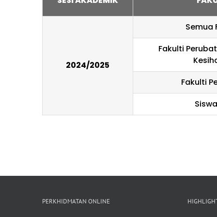
SESI AKADEMIK
FAKU
Semua F
Fakulti Peruba
Kesih
2024/2025
Fakulti P
Sisw
PERKHIDMATAN ONLINE
HIGHLIGH