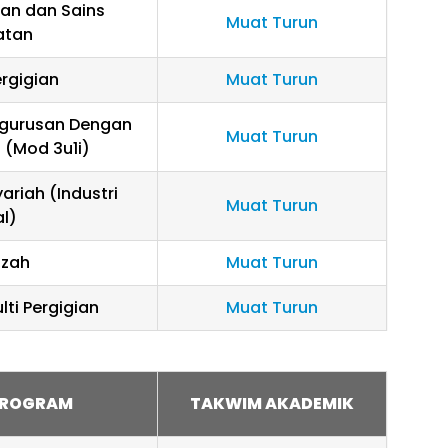
tan dan Sains
Muat Turun
atan
ergigian
Muat Turun
ngurusan Dengan
Muat Turun
 (Mod 3u1i)
ariah (Industri
Muat Turun
al)
azah
Muat Turun
lti Pergigian
Muat Turun
PROGRAM
TAKWIM AKADEMIK