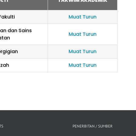
LTI
TAKWIM AKADEMIK
akulti
Muat Turun
tan dan Sains
Muat Turun
atan
ergigian
Muat Turun
azah
Muat Turun
TS
PENERBITAN / SUMBER