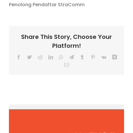
Penolong Pendaftar StraComm
Share This Story, Choose Your
Platform!
Facebook
Twitter
Reddit
LinkedIn
WhatsApp
Telegram
Tumblr
Pinterest
Vk
Xing
Email