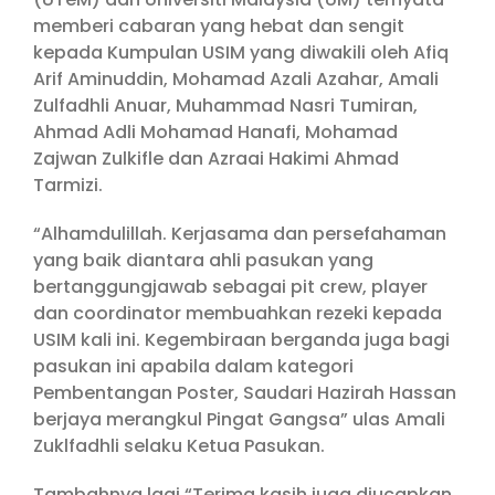
memberi cabaran yang hebat dan sengit
kepada Kumpulan USIM yang diwakili oleh Afiq
Arif Aminuddin, Mohamad Azali Azahar, Amali
Zulfadhli Anuar, Muhammad Nasri Tumiran,
Ahmad Adli Mohamad Hanafi, Mohamad
Zajwan Zulkifle dan Azraai Hakimi Ahmad
Tarmizi.
“Alhamdulillah. Kerjasama dan persefahaman
yang baik diantara ahli pasukan yang
bertanggungjawab sebagai pit crew, player
dan coordinator membuahkan rezeki kepada
USIM kali ini. Kegembiraan berganda juga bagi
pasukan ini apabila dalam kategori
Pembentangan Poster, Saudari Hazirah Hassan
berjaya merangkul Pingat Gangsa” ulas Amali
Zuklfadhli selaku Ketua Pasukan.
Tambahnya lagi “Terima kasih juga diucapkan