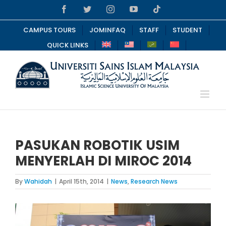
Skip
Facebook
Twitter
Instagram
YouTube
Tiktok
to
content
CAMPUS TOURS
JOMINFAQ
STAFF
STUDENT
QUICK LINKS
PASUKAN ROBOTIK USIM
MENYERLAH DI MIROC 2014
By
Wahidah
|
April 15th, 2014
|
News
,
Research News
View
Larger