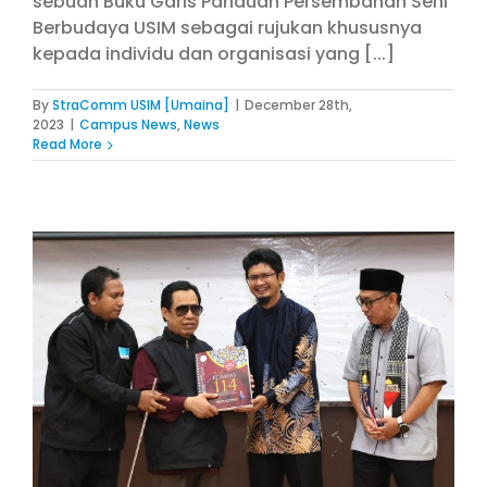
sebuah Buku Garis Panduan Persembahan Seni
Berbudaya USIM sebagai rujukan khususnya
kepada individu dan organisasi yang [...]
By
StraComm USIM [Umaina]
|
December 28th,
2023
|
Campus News
,
News
Read More