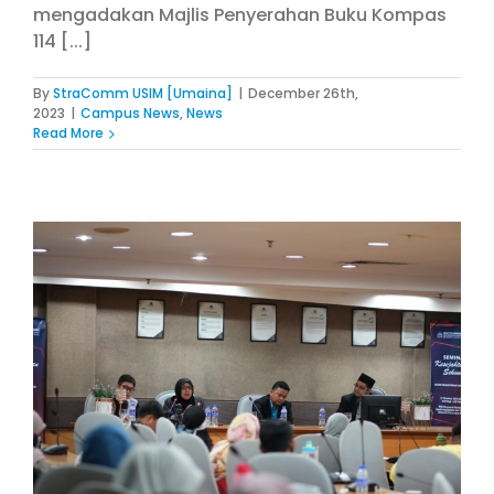
mengadakan Majlis Penyerahan Buku Kompas
114 [...]
By
StraComm USIM [Umaina]
|
December 26th,
2023
|
Campus News
,
News
Read More