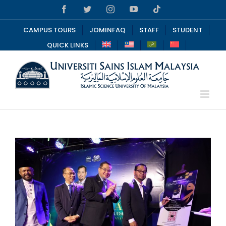
Skip
Facebook
Twitter
Instagram
YouTube
Tiktok
to
content
CAMPUS TOURS
JOMINFAQ
STAFF
STUDENT
QUICK LINKS