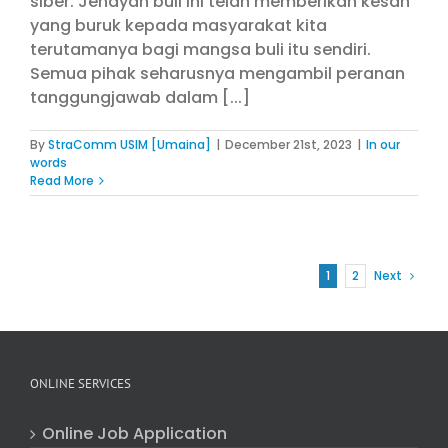
siber. Jenayah buli ini telah memberikan kesan
yang buruk kepada masyarakat kita
terutamanya bagi mangsa buli itu sendiri.
Semua pihak seharusnya mengambil peranan
tanggungjawab dalam [...]
By
StraComm USIM [Umaina]
|
December 21st, 2023
|
In our
words
Read More
1
2
Next
ONLINE SERVICES
Online Job Application