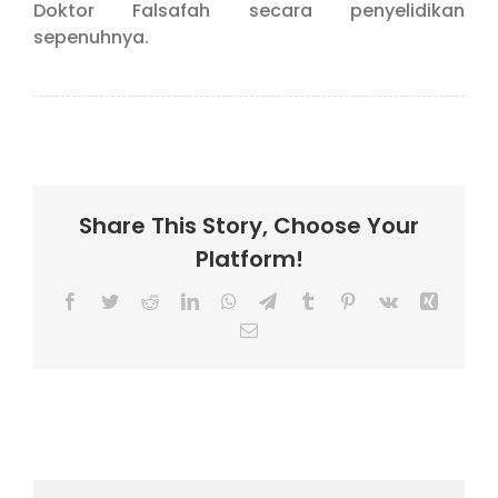
Doktor Falsafah secara penyelidikan
sepenuhnya.
Share This Story, Choose Your
Platform!
Facebook
Twitter
Reddit
LinkedIn
WhatsApp
Telegram
Tumblr
Pinterest
Vk
Xing
Email