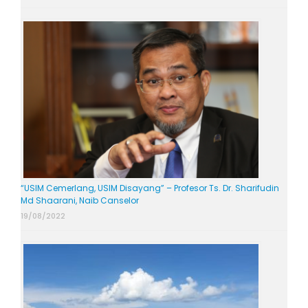
“USIM Cemerlang, USIM Disayang” – Profesor Ts. Dr. Sharifudin
Md Shaarani, Naib Canselor
19/08/2022