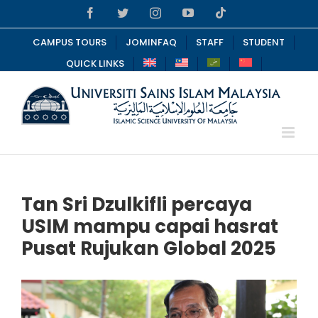
Skip
Facebook
Twitter
Instagram
YouTube
Tiktok
to
content
CAMPUS TOURS
JOMINFAQ
STAFF
STUDENT
QUICK LINKS
Tan Sri Dzulkifli percaya
USIM mampu capai hasrat
Pusat Rujukan Global 2025
View
Larger