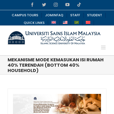
Skip
Facebook
Twitter
Instagram
YouTube
Tiktok
to
content
CAMPUS TOURS
JOMINFAQ
STAFF
STUDENT
QUICK LINKS
MEKANISME MODE KEMASUKAN ISI RUMAH
40% TERENDAH (BOTTOM 40%
HOUSEHOLD)