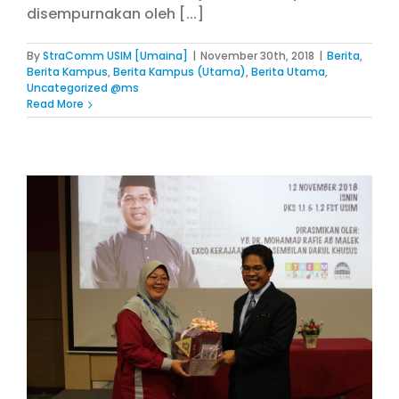
disempurnakan oleh [...]
By
StraComm USIM [Umaina]
|
November 30th, 2018
|
Berita
,
Berita Kampus
,
Berita Kampus (Utama)
,
Berita Utama
,
Uncategorized @ms
Read More