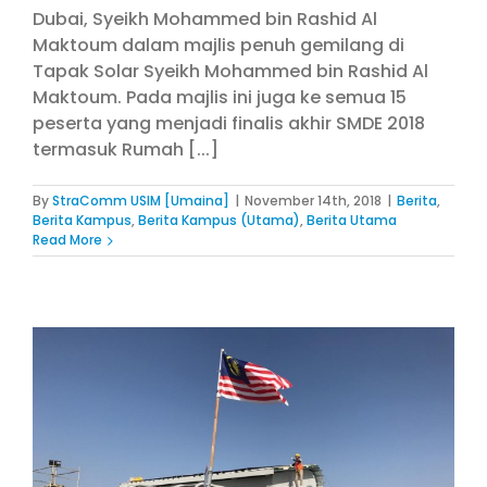
Dubai, Syeikh Mohammed bin Rashid Al
Maktoum dalam majlis penuh gemilang di
Tapak Solar Syeikh Mohammed bin Rashid Al
Maktoum. Pada majlis ini juga ke semua 15
peserta yang menjadi finalis akhir SMDE 2018
termasuk Rumah [...]
By
StraComm USIM [Umaina]
|
November 14th, 2018
|
Berita
,
Berita Kampus
,
Berita Kampus (Utama)
,
Berita Utama
Read More
m