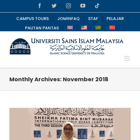
Skip
Facebook
Twitter
Instagram
YouTube
Tiktok
to
content
CAMPUS TOURS
JOMINFAQ
STAF
PELAJAR
PAUTAN PANTAS
Monthly Archives:
November 2018