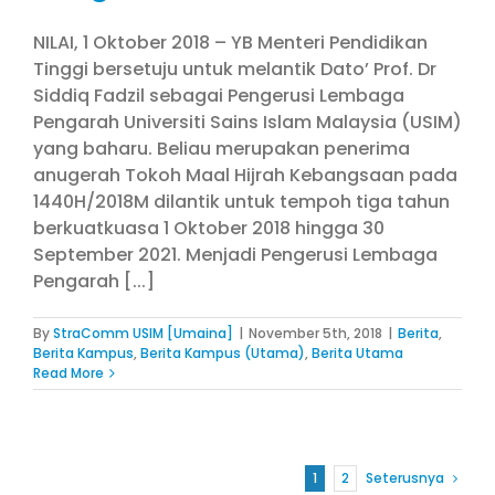
NILAI, 1 Oktober 2018 – YB Menteri Pendidikan
Tinggi bersetuju untuk melantik Dato’ Prof. Dr
Siddiq Fadzil sebagai Pengerusi Lembaga
Pengarah Universiti Sains Islam Malaysia (USIM)
yang baharu. Beliau merupakan penerima
anugerah Tokoh Maal Hijrah Kebangsaan pada
1440H/2018M dilantik untuk tempoh tiga tahun
berkuatkuasa 1 Oktober 2018 hingga 30
September 2021. Menjadi Pengerusi Lembaga
Pengarah [...]
By
StraComm USIM [Umaina]
|
November 5th, 2018
|
Berita
,
Berita Kampus
,
Berita Kampus (Utama)
,
Berita Utama
Read More
1
2
Seterusnya