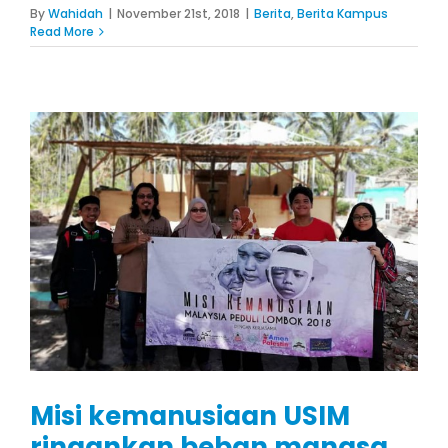
By
Wahidah
|
November 21st, 2018
|
Berita
,
Berita Kampus
Read More
Misi kemanusiaan USIM
ringankan beban mangsa