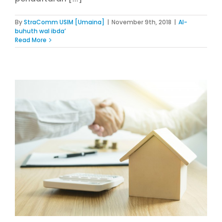
By
StraComm USIM [Umaina]
|
November 9th, 2018
|
Al-
buhuth wal ibda’
Read More