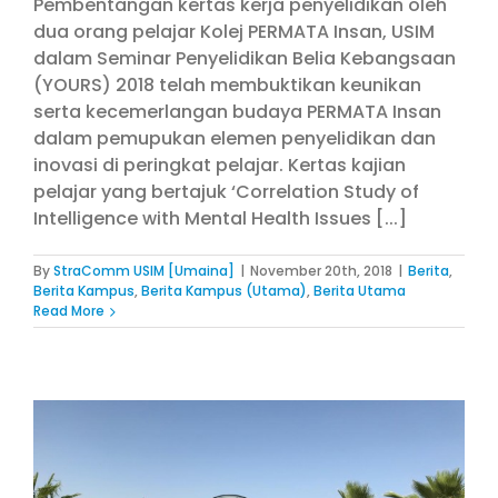
Pembentangan kertas kerja penyelidikan oleh
dua orang pelajar Kolej PERMATA Insan, USIM
dalam Seminar Penyelidikan Belia Kebangsaan
(YOURS) 2018 telah membuktikan keunikan
serta kecemerlangan budaya PERMATA Insan
dalam pemupukan elemen penyelidikan dan
inovasi di peringkat pelajar. Kertas kajian
pelajar yang bertajuk ‘Correlation Study of
Intelligence with Mental Health Issues [...]
By
StraComm USIM [Umaina]
|
November 20th, 2018
|
Berita
,
Berita Kampus
,
Berita Kampus (Utama)
,
Berita Utama
Read More