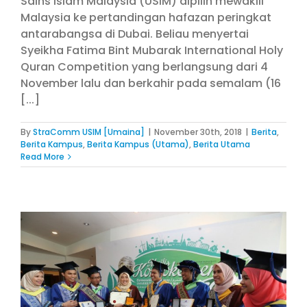
Sains Islam Malaysia (USIM) dipilih mewakili
Malaysia ke pertandingan hafazan peringkat
antarabangsa di Dubai. Beliau menyertai
Syeikha Fatima Bint Mubarak International Holy
Quran Competition yang berlangsung dari 4
November lalu dan berkahir pada semalam (16
[...]
By
StraComm USIM [Umaina]
|
November 30th, 2018
|
Berita
,
Berita Kampus
,
Berita Kampus (Utama)
,
Berita Utama
Read More