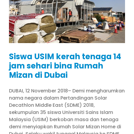
Siswa USIM kerah tenaga 14
jam sehari bina Rumah
Mizan di Dubai
DUBAI, 12 November 2018– Demi mengharumkan
nama negara dalam Pertandingan Solar
Decathlon Middle East (SDME) 2018,
sekumpulan 35 siswa Universiti Sains Islam
Malaysia (USIM) berkoban masa dan tenaga
demi menyiapkan Rumah Solar Mizan Home di
Dubai. Selaku wakil tunggal Malaysia ke SDME