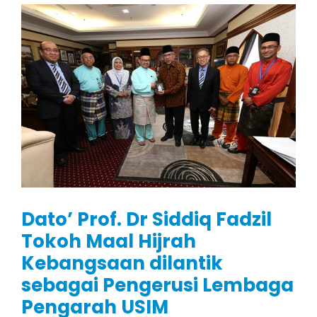
Dato’ Prof. Dr Siddiq Fadzil
Tokoh Maal Hijrah
Kebangsaan dilantik
sebagai Pengerusi Lembaga
Pengarah USIM