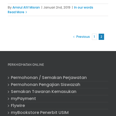
By
Amirul Afif Misran
|
Januari 2nd, 2019
|
In our words
Read More
Previous
1
2
PERKHIDMATAN ONLINE
Permohonan / Semakan Perjawatan
Permohonan Pengajian Siswazah
Semakan Tawaran Kemasukan
myPayment
Flywire
myBookstore Penerbit USIM