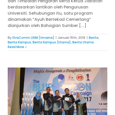
dan Timbalan Pengarah serta Ketua Jabatan
berdasarkan lantikan oleh Pengurusan
Universiti. Sehubungan itu, satu program
dinamakan “Ayuh Bertekad Cemerlang”
dianjurkan oleh Bahagian Sumber [...]
By
StraComm USIM [Umaina]
|
Januari 15th, 2019
|
Berita
,
Berita Kampus
,
Berita Kampus (Utama)
,
Berita Utama
Read More