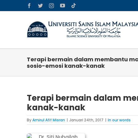
Skip
Facebook
Twitter
Instagram
YouTube
Tiktok
to
content
Terapi bermain dalam membantu ma
sosio-emosi kanak-kanak
Terapi bermain dalam me
kanak-kanak
By
Amirul Afif Misran
|
Januari 24th, 2017
|
In our words