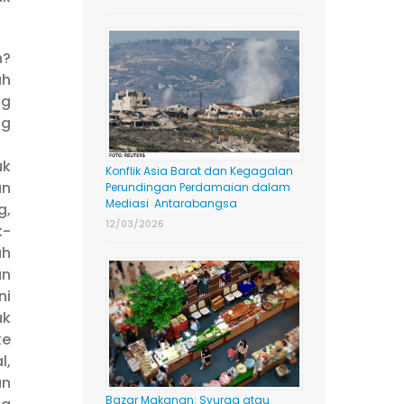
n?
ah
ng
ng
k
Konflik Asia Barat dan Kegagalan
n
Perundingan Perdamaian dalam
Mediasi Antarabangsa
,
12/03/2026
k-
ah
an
ni
k
ke
l,
n
Bazar Makanan: Syurga atau