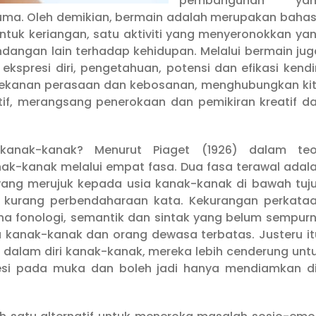
pembangunan yan
trauma. Oleh demikian, bermain adalah merupakan baha
ntuk keriangan, satu aktiviti yang menyeronokkan ya
angan lain terhadap kehidupan. Melalui bermain jug
esi diri, pengetahuan, potensi dan efikasi kendir
 tekanan perasaan dan kebosanan, menghubungkan ki
if, merangsang penerokaan dan pemikiran kreatif d
kanak-kanak? Menurut Piaget (1926) dalam teo
k-kanak melalui empat fasa. Dua fasa terawal adal
yang merujuk kepada usia kanak-kanak di bawah tuj
h kurang perbendaharaan kata. Kekurangan perkata
na fonologi, semantik dan sintak yang belum sempur
kanak-kanak dan orang dewasa terbatas. Justeru it
 dalam diri kanak-kanak, mereka lebih cenderung unt
esi pada muka dan boleh jadi hanya mendiamkan di