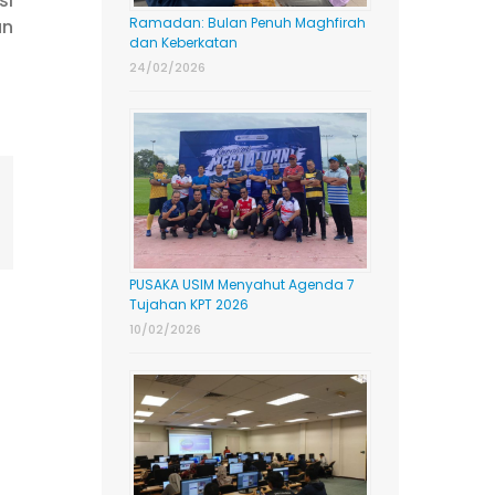
si
Ramadan: Bulan Penuh Maghfirah
an
dan Keberkatan
24/02/2026
ing
mail
PUSAKA USIM Menyahut Agenda 7
Tujahan KPT 2026
10/02/2026