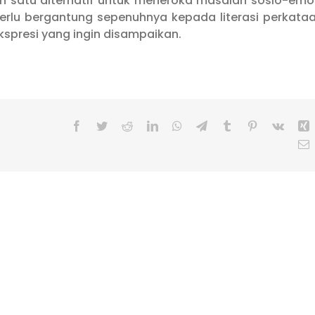
ah satu alternatif untuk meneroka masalah sosio-emo
rlu bergantung sepenuhnya kepada literasi perkata
kspresi yang ingin disampaikan.
Facebook
Twitter
Reddit
LinkedIn
WhatsApp
Telegram
Tumblr
Pinterest
Vk
X
E