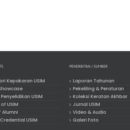
TS
PENERBITAN / SUMBER
tori Kepakaran USIM
Laporan Tahunan
Showcase
Pekeliling & Peraturan
 Penyelidikan USIM
Koleksi Keratan Akhbar
 of USIM
Jurnal USIM
” Alumni
Video & Audio
 Credential USIM
Galeri Foto