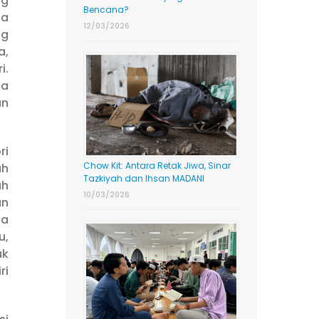
g
Bencana?
sa
12/03/2026
ng
a,
i.
ta
an
ri
Chow Kit: Antara Retak Jiwa, Sinar
ah
Tazkiyah dan Ihsan MADANI
uh
10/03/2026
an
na
u,
uk
ri