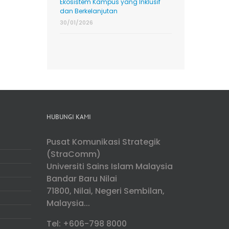
Ekosistem Kampus yang Inklusif
dan Berkelanjutan
30/01/2026
HUBUNGI KAMI
Pusat Komunikasi Strategik
(StraComm)
Universiti Sains Islam Malaysia
Bandar Baru Nilai
71800, Nilai, Negeri Sembilan,
Malaysia...
Tel: +606-798 8000