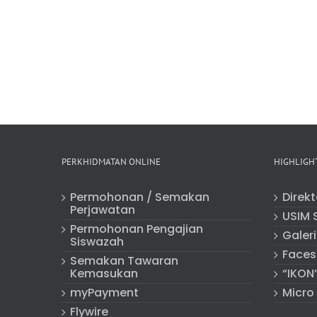
PERKHIDMATAN ONLINE
HIGHLIGH
Permohonan / Semakan
Direk
Perjawatan
USIM 
Permohonan Pengajian
Galeri
Siswazah
Faces
Semakan Tawaran
Kemasukan
“IKON
myPayment
Micro
Flywire