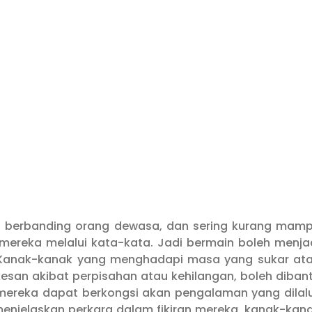
 berbanding orang dewasa, dan sering kurang mam
ereka melalui kata-kata. Jadi bermain boleh menja
. Kanak-kanak yang menghadapi masa yang sukar at
esan akibat perpisahan atau kehilangan, boleh diban
reka dapat berkongsi akan pengalaman yang dilalu
njelaskan perkara dalam fikiran mereka, kanak-kan