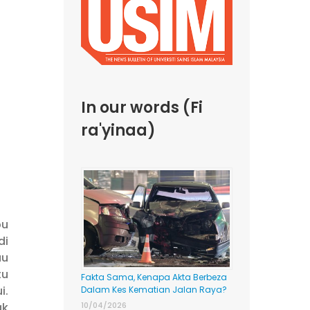
In our words (Fi
ra'yinaa)
pu
di
au
tu
Fakta Sama, Kenapa Akta Berbeza
i.
Dalam Kes Kematian Jalan Raya?
ak
10/04/2026