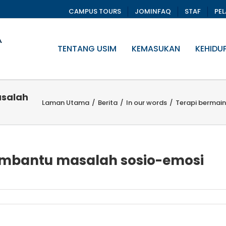
CAMPUS TOURS
JOMINFAQ
STAF
PE
TENTANG USIM
KEMASUKAN
KEHIDU
salah
Laman Utama
/
Berita
/
In our words
/
Terapi bermai
mbantu masalah sosio-emosi