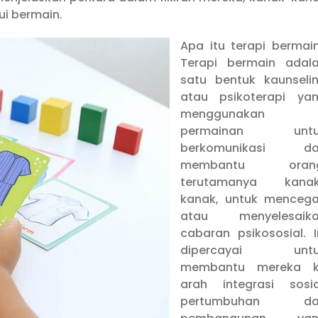
ui bermain.
Apa itu terapi bermai
Terapi bermain adal
satu bentuk kaunseli
atau psikoterapi ya
menggunakan
permainan untu
berkomunikasi da
membantu orang
terutamanya kana
kanak, untuk menceg
atau menyelesaik
cabaran psikososial. I
dipercayai untu
membantu mereka 
arah integrasi sosia
pertumbuhan da