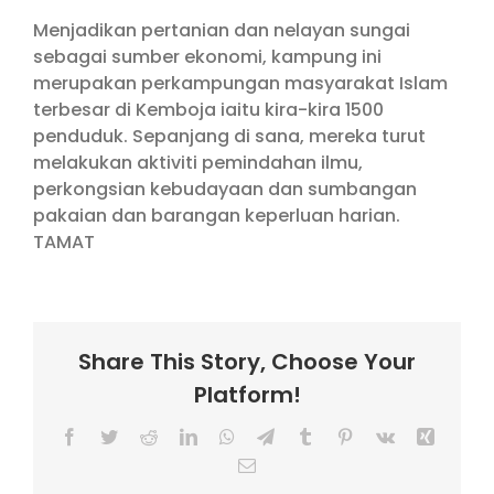
Menjadikan pertanian dan nelayan sungai
sebagai sumber ekonomi, kampung ini
merupakan perkampungan masyarakat Islam
terbesar di Kemboja iaitu kira-kira 1500
penduduk. Sepanjang di sana, mereka turut
melakukan aktiviti pemindahan ilmu,
perkongsian kebudayaan dan sumbangan
pakaian dan barangan keperluan harian.
TAMAT
Share This Story, Choose Your
Platform!
Facebook
Twitter
Reddit
LinkedIn
WhatsApp
Telegram
Tumblr
Pinterest
Vk
Xing
Email