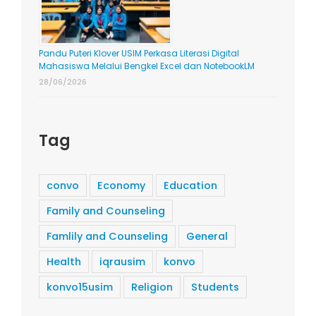
Pandu Puteri Klover USIM Perkasa Literasi Digital
Mahasiswa Melalui Bengkel Excel dan NotebookLM
28/06/2026
Tag
convo
Economy
Education
Family and Counseling
Famlily and Counseling
General
Health
iqrausim
konvo
konvo15usim
Religion
Students