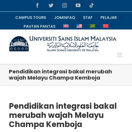
Skip
Facebook
Twitter
Instagram
YouTube
Tiktok
to
content
CAMPUS TOURS
JOMINFAQ
STAF
PELAJAR
PAUTAN PANTAS
Pendidikan integrasi bakal merubah
wajah Melayu Champa Kemboja
Pendidikan integrasi bakal
merubah wajah Melayu
Champa Kemboja