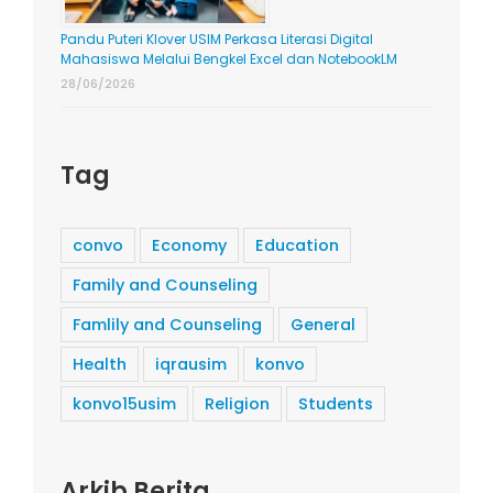
Pandu Puteri Klover USIM Perkasa Literasi Digital
Mahasiswa Melalui Bengkel Excel dan NotebookLM
28/06/2026
Tag
convo
Economy
Education
Family and Counseling
Famlily and Counseling
General
Health
iqrausim
konvo
konvo15usim
Religion
Students
Arkib Berita