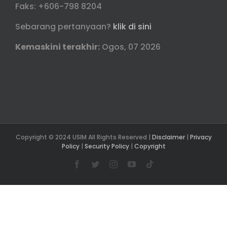
Faks: +606-798 8204
Sebarang pertanyaan?
klik di sini
Kemaskini terakhir:
Ogos, 07 2026
Copyright © 2024 USIM All Rights Reserved |
Disclaimer
|
Privacy
Policy
|
Security Policy
|
Copyright
Facebook
Twitter
Instagram
YouTube
Tiktok