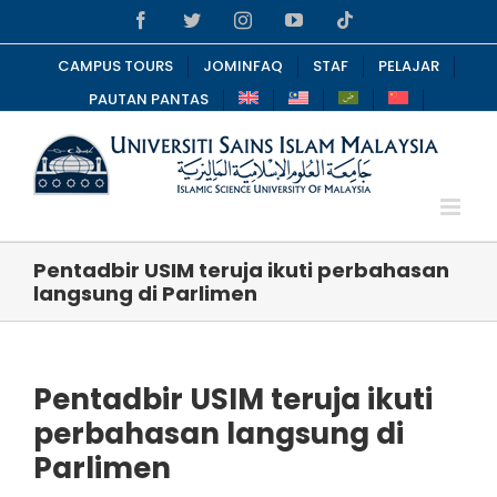
Skip
Facebook
Twitter
Instagram
YouTube
Tiktok
to
content
CAMPUS TOURS
JOMINFAQ
STAF
PELAJAR
PAUTAN PANTAS
Pentadbir USIM teruja ikuti perbahasan
langsung di Parlimen
Pentadbir USIM teruja ikuti
perbahasan langsung di
Parlimen