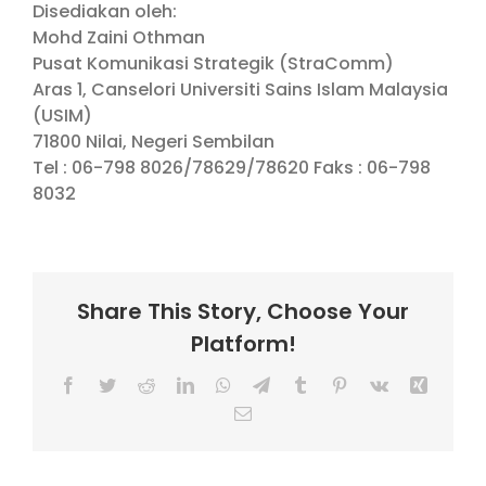
Disediakan oleh:
Mohd Zaini Othman
Pusat Komunikasi Strategik (StraComm)
Aras 1, Canselori Universiti Sains Islam Malaysia
(USIM)
71800 Nilai, Negeri Sembilan
Tel : 06-798 8026/78629/78620 Faks : 06-798
8032
Share This Story, Choose Your
Platform!
Facebook
Twitter
Reddit
LinkedIn
WhatsApp
Telegram
Tumblr
Pinterest
Vk
Xing
Email