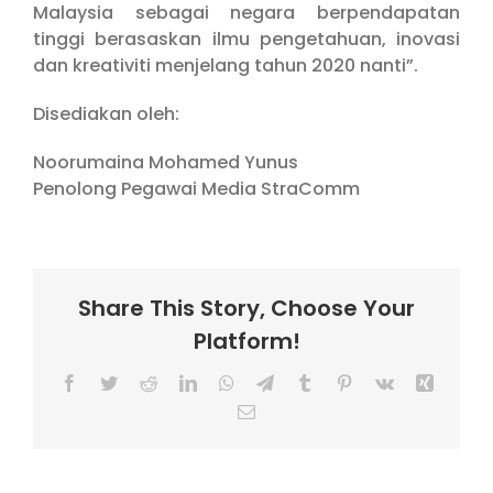
Malaysia sebagai negara berpendapatan
tinggi berasaskan ilmu pengetahuan, inovasi
dan kreativiti menjelang tahun 2020 nanti”.
Disediakan oleh:
Noorumaina Mohamed Yunus
Penolong Pegawai Media StraComm
Share This Story, Choose Your
Platform!
Facebook
Twitter
Reddit
LinkedIn
WhatsApp
Telegram
Tumblr
Pinterest
Vk
Xing
Email