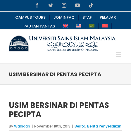
Skip
Facebook
Twitter
Instagram
YouTube
Tiktok
to
content
CAMPUS TOURS
JOMINFAQ
STAF
PELAJAR
PAUTAN PANTAS
USIM BERSINAR DI PENTAS PECIPTA
USIM BERSINAR DI PENTAS
PECIPTA
By
Wahidah
|
November 18th, 2013
|
Berita
,
Berita Penyelidikan