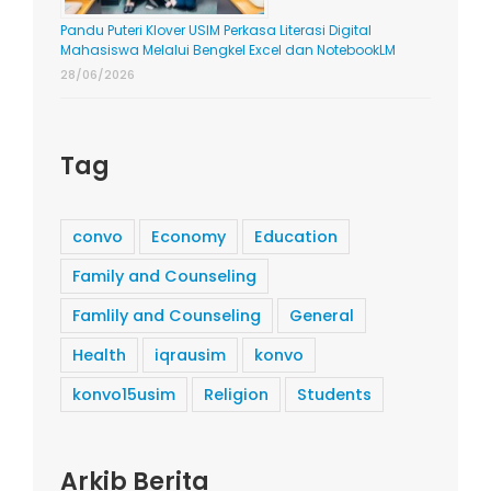
Pandu Puteri Klover USIM Perkasa Literasi Digital
Mahasiswa Melalui Bengkel Excel dan NotebookLM
28/06/2026
Tag
convo
Economy
Education
Family and Counseling
Famlily and Counseling
General
Health
iqrausim
konvo
konvo15usim
Religion
Students
Arkib Berita