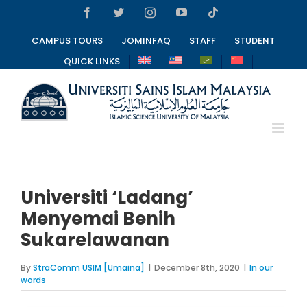
Skip
Facebook
Twitter
Instagram
YouTube
Tiktok
to
content
CAMPUS TOURS
JOMINFAQ
STAFF
STUDENT
QUICK LINKS
Universiti ‘Ladang’
Menyemai Benih
Sukarelawanan
By
StraComm USIM [Umaina]
|
December 8th, 2020
|
In our
words