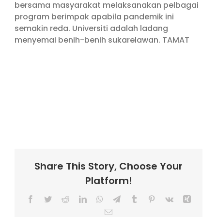
bersama masyarakat melaksanakan pelbagai
program berimpak apabila pandemik ini
semakin reda. Universiti adalah ladang
menyemai benih-benih sukarelawan. TAMAT
Share This Story, Choose Your
Platform!
Facebook
Twitter
Reddit
LinkedIn
WhatsApp
Telegram
Tumblr
Pinterest
Vk
Xing
Email