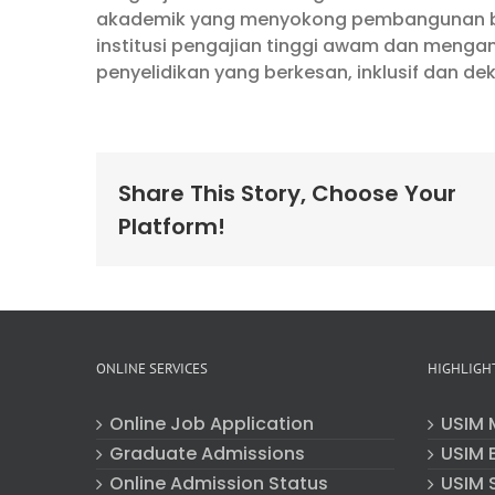
akademik yang menyokong pembangunan ba
institusi pengajian tinggi awam dan mengang
penyelidikan yang berkesan, inklusif dan d
Share This Story, Choose Your
Platform!
ONLINE SERVICES
HIGHLIGH
Online Job Application
USIM 
Graduate Admissions
USIM E
Online Admission Status
USIM 