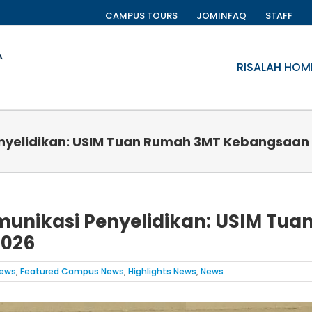
CAMPUS TOURS
JOMINFAQ
STAFF
RISALAH HOM
enyelidikan: USIM Tuan Rumah 3MT Kebangsaan
munikasi Penyelidikan: USIM Tua
2026
ews
,
Featured Campus News
,
Highlights News
,
News