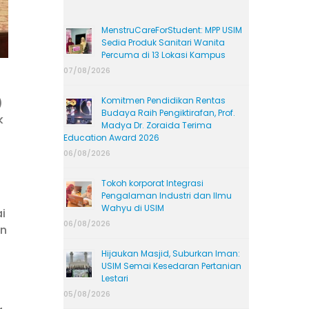
MenstruCareForStudent: MPP USIM
Sedia Produk Sanitari Wanita
Percuma di 13 Lokasi Kampus
07/08/2026
Komitmen Pendidikan Rentas
)
Budaya Raih Pengiktirafan, Prof.
k
Madya Dr. Zoraida Terima
Education Award 2026
06/08/2026
Tokoh korporat Integrasi
Pengalaman Industri dan Ilmu
Wahyu di USIM
i
06/08/2026
an
Hijaukan Masjid, Suburkan Iman:
USIM Semai Kesedaran Pertanian
Lestari
05/08/2026