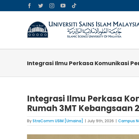
Skip
Facebook
Twitter
Instagram
YouTube
Tiktok
to
content
Integrasi Ilmu Perkasa Komunikasi P
Integrasi Ilmu Perkasa Ko
Rumah 3MT Kebangsaan 
By
StraComm USIM [Umaina]
|
July 9th, 2026
|
Campus N
View