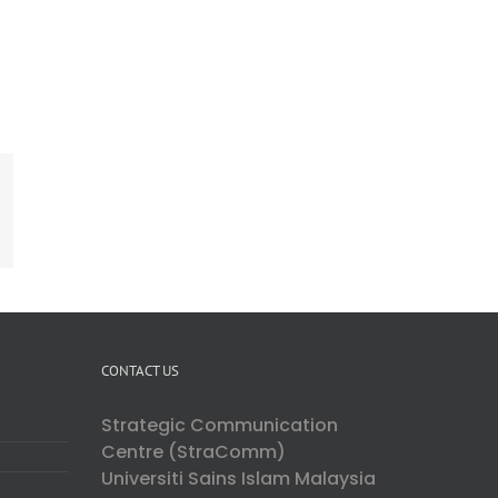
ing
mail
CONTACT US
Strategic Communication
Centre (StraComm)
Universiti Sains Islam Malaysia