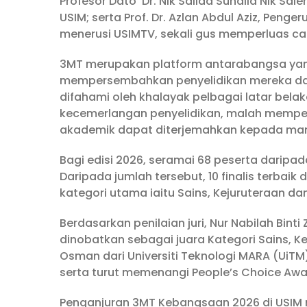
Profesor Dato’ Dr. Nik Salida Suhaila Nik S
USIM; serta Prof. Dr. Azlan Abdul Aziz, Penge
menerusi USIMTV, sekali gus memperluas c
3MT merupakan platform antarabangsa yan
mempersembahkan penyelidikan mereka dal
difahami oleh khalayak pelbagai latar bela
kecemerlangan penyelidikan, malah mempe
akademik dapat diterjemahkan kepada ma
Bagi edisi 2026, seramai 68 peserta daripa
Daripada jumlah tersebut, 10 finalis terbaik 
kategori utama iaitu Sains, Kejuruteraan dan
Berdasarkan penilaian juri, Nur Nabilah Binti
dinobatkan sebagai juara Kategori Sains, Ke
Osman dari Universiti Teknologi MARA (UiT
serta turut memenangi People’s Choice Awa
Penganjuran 3MT Kebangsaan 2026 di USIM 