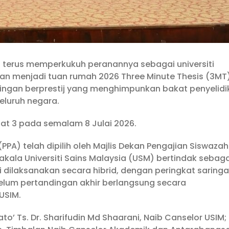
IM) terus memperkukuh peranannya sebagai universiti
aan menjadi tuan rumah 2026 Three Minute Thesis (3MT
dingan berprestij yang menghimpunkan bakat penyelidi
eluruh negara.
sat 3 pada semalam 8 Julai 2026.
PA) telah dipilih oleh Majlis Dekan Pengajian Siswazah
kala Universiti Sains Malaysia (USM) bertindak sebaga
ni dilaksanakan secara hibrid, dengan peringkat saring
elum pertandingan akhir berlangsung secara
USIM.
Dato’ Ts. Dr. Sharifudin Md Shaarani, Naib Canselor USIM;