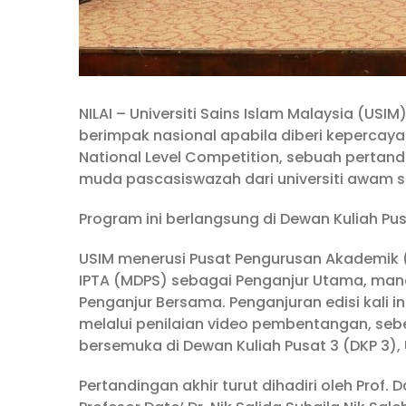
NILAI – Universiti Sains Islam Malaysia (US
berimpak nasional apabila diberi kepercay
National Level Competition, sebuah pertan
muda pascasiswazah dari universiti awam s
Program ini berlangsung di Dewan Kuliah Pu
USIM menerusi Pusat Pengurusan Akademik (P
IPTA (MDPS) sebagai Penganjur Utama, mana
Penganjur Bersama. Penganjuran edisi kali i
melalui penilaian video pembentangan, seb
bersemuka di Dewan Kuliah Pusat 3 (DKP 3), 
Pertandingan akhir turut dihadiri oleh Prof. 