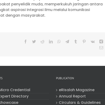
kat penyelidik muda, memperkukuh jaringan antara
kat aspirasi Integrasi Ilmu melalui komunikasi
ekat dengan masyarakat.
Facebook
Twitter
Reddit
LinkedIn
WhatsApp
Telegram
Tumblr
Pinterest
Vk
X
E
TS
PUBLICATION
Micro Credential
eRisalah Magazine
xpert Directory
Annual Report
Showcase
Circulars & Guidelines