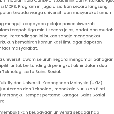
aleh, Timbalan Naib Canselor Akademik dan Antarabangs
rusi MDPS. Program ini juga disiarkan secara langsung
apaian kepada warga universiti dan masyarakat umum.
g menguji keupayaan pelajar pascasiswazah
am tempoh tiga minit secara jelas, padat dan mudah
kang. Pertandingan ini bukan sahaja mengangkat
rkukuh kemahiran komunikasi ilmu agar dapatan
nfaat masyarakat.
da universiti awam seluruh negara mengambil bahagian
dipilih untuk bertanding di peringkat akhir dalam dua
 Teknologi serta Sains Sosial.
 Zulkifly dari Universiti Kebangsaan Malaysia (UKM)
juruteraan dan Teknologi, manakala Nur Izzah Binti
M) merangkul tempat pertama Kategori Sains Sosial
rd.
membuktikan keupayaan universiti sebagai hab