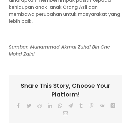
diharapkan memberi impak positif kepada
kehidupan anak-anak Orang Asli dan
membawa perubahan untuk masyarakat yang
lebih baik.
Sumber: Muhammad Akmal Zuhdi Bin Che
Mohd Zaini
Share This Story, Choose Your
Platform!
Facebook
Twitter
Reddit
LinkedIn
WhatsApp
Telegram
Tumblr
Pinterest
Vk
Xing
Email