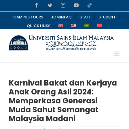
Skip
Facebook
Twitter
Instagram
YouTube
Tiktok
to
content
CAMPUS TOURS
JOMINFAQ
STAFF
STUDENT
QUICK LINKS
Karnival Bakat dan Kerjaya
Anak Orang Asli 2024:
Memperkasa Generasi
Muda Sahut Semangat
Malaysia Madani