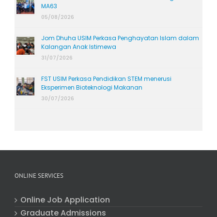
MA63
05/08/2026
Jom Dhuha USIM Perkasa Penghayatan Islam dalam
Kalangan Anak Istimewa
31/07/2026
FST USIM Perkasa Pendidikan STEM menerusi
Eksperimen Bioteknologi Makanan
30/07/2026
ONLINE SERVICES
Online Job Application
Graduate Admissions