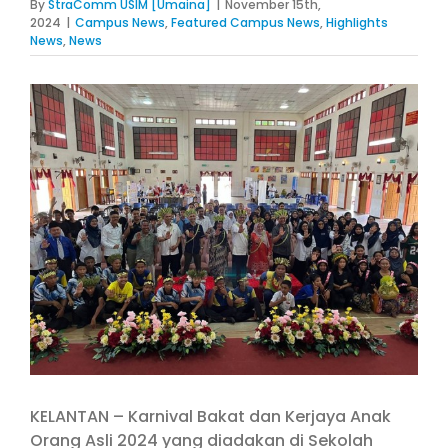
By
StraComm USIM [Umaina]
|
November 15th,
2024
|
Campus News
,
Featured Campus News
,
Highlights
News
,
News
View
Larger
Image
KELANTAN – Karnival Bakat dan Kerjaya Anak
Orang Asli 2024 yang diadakan di Sekolah