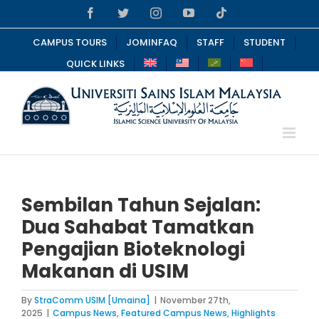
Skip
Facebook
Twitter
Instagram
YouTube
Tiktok
to
content
CAMPUS TOURS
JOMINFAQ
STAFF
STUDENT
QUICK LINKS
Sembilan Tahun Sejalan:
Dua Sahabat Tamatkan
Pengajian Bioteknologi
Makanan di USIM
By
StraComm USIM [Umaina]
|
November 27th,
2025
|
Campus News
,
Featured Campus News
,
Highlights