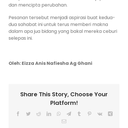
dan mencipta perubahan.
Pesanan tersebut menjadi aspirasi buat kedua-
dua sahabat ini untuk terus memberi makna
dalam apa jua bidang yang bakal mereka ceburi
selepas ini.
Oleh: Eizza Anis Nafiesha Ag Ghani
Share This Story, Choose Your
Platform!
Facebook
Twitter
Reddit
LinkedIn
WhatsApp
Telegram
Tumblr
Pinterest
Vk
Xing
Email