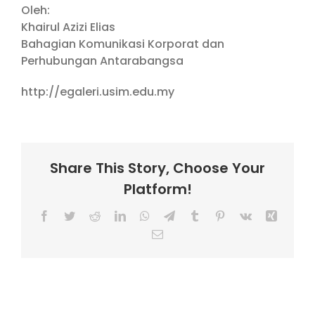
Oleh:
Khairul Azizi Elias
Bahagian Komunikasi Korporat dan
Perhubungan Antarabangsa
http://egaleri.usim.edu.my
Share This Story, Choose Your
Platform!
Facebook
Twitter
Reddit
LinkedIn
WhatsApp
Telegram
Tumblr
Pinterest
Vk
Xing
Email