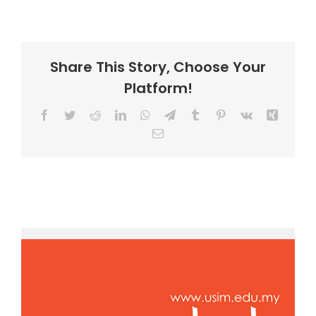
Share This Story, Choose Your
Platform!
Facebook
Twitter
Reddit
LinkedIn
WhatsApp
Telegram
Tumblr
Pinterest
Vk
Xing
Email