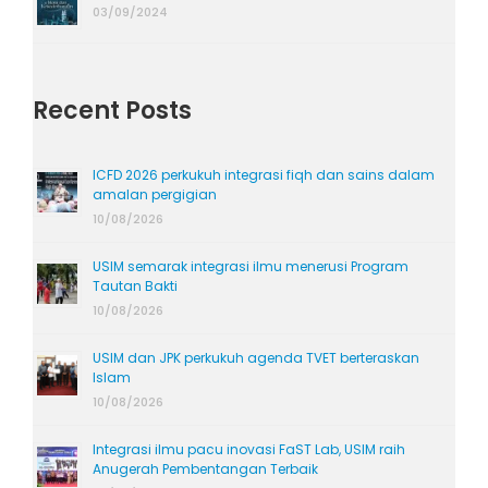
03/09/2024
Recent Posts
ICFD 2026 perkukuh integrasi fiqh dan sains dalam
amalan pergigian
10/08/2026
USIM semarak integrasi ilmu menerusi Program
Tautan Bakti
10/08/2026
USIM dan JPK perkukuh agenda TVET berteraskan
Islam
10/08/2026
Integrasi ilmu pacu inovasi FaST Lab, USIM raih
Anugerah Pembentangan Terbaik