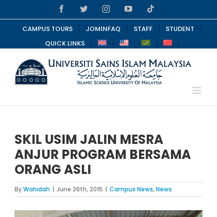
Skip
Facebook
Twitter
Instagram
YouTube
Tiktok
to
content
CAMPUS TOURS
JOMINFAQ
STAFF
STUDENT
QUICK LINKS
SKIL USIM JALIN MESRA
ANJUR PROGRAM BERSAMA
ORANG ASLI
By
Wahidah
|
June 26th, 2015
|
Campus News
,
News
View