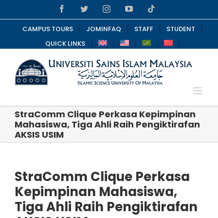
Skip
Facebook
Twitter
Instagram
YouTube
Tiktok
to
content
CAMPUS TOURS
JOMINFAQ
STAFF
STUDENT
QUICK LINKS
StraComm Clique Perkasa Kepimpinan
Mahasiswa, Tiga Ahli Raih Pengiktirafan
AKSIS USIM
StraComm Clique Perkasa
Kepimpinan Mahasiswa,
Tiga Ahli Raih Pengiktirafan