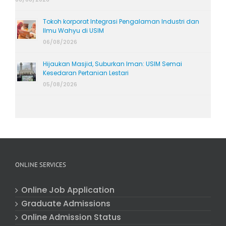
Tokoh korporat Integrasi Pengalaman Industri dan
Ilmu Wahyu di USIM
06/08/2026
Hijaukan Masjid, Suburkan Iman: USIM Semai
Kesedaran Pertanian Lestari
05/08/2026
ONLINE SERVICES
Online Job Application
Graduate Admissions
Online Admission Status