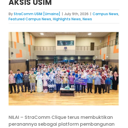
AKSIS USIM
By
StraComm USIM [Umaina]
|
July 9th, 2026
|
Campus News
,
Featured Campus News
,
Highlights News
,
News
View
Larger
Image
NILAI – StraComm Clique terus membuktikan
peranannya sebagai platform pembangunan