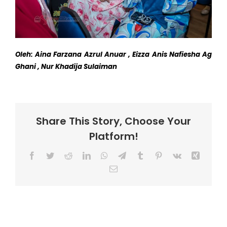
Oleh: Aina Farzana Azrul Anuar , Eizza Anis Nafiesha Ag
Ghani , Nur Khadija Sulaiman
Share This Story, Choose Your
Platform!
Facebook
Twitter
Reddit
LinkedIn
WhatsApp
Telegram
Tumblr
Pinterest
Vk
Xing
Email