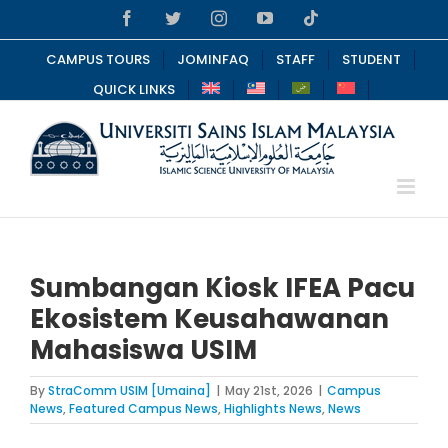
Skip
Facebook
Twitter
Instagram
YouTube
Tiktok
to
content
CAMPUS TOURS
JOMINFAQ
STAFF
STUDENT
QUICK LINKS
Sumbangan Kiosk IFEA Pacu
Ekosistem Keusahawanan
Mahasiswa USIM
By
StraComm USIM [Umaina]
|
May 21st, 2026
|
Campus
News
,
Featured Campus News
,
Highlights News
,
News