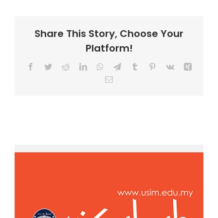
Share This Story, Choose Your
Platform!
Facebook
Twitter
Reddit
LinkedIn
WhatsApp
Telegram
Tumblr
Pinterest
Vk
Xing
Email