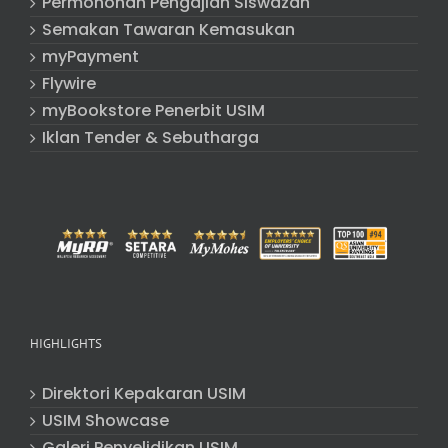
Permohonan Pengajian Siswazah
Semakan Tawaran Kemasukan
myPayment
Flywire
myBookstore Penerbit USIM
Iklan Tender & Sebutharga
HIGHLIGHTS
Direktori Kepakaran USIM
USIM Showcase
Galeri Penyelidikan USIM