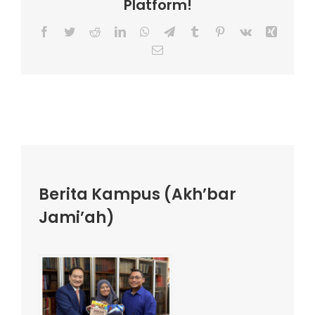
Platform!
Facebook
Twitter
Reddit
LinkedIn
WhatsApp
Telegram
Tumblr
Pinterest
Vk
Xing
Email
Berita Kampus (Akh’bar
Jami’ah)