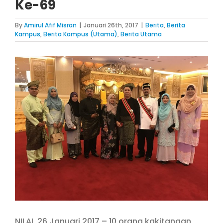
Ke-69
By
Amirul Afif Misran
|
Januari 26th, 2017
|
Berita
,
Berita
Kampus
,
Berita Kampus (Utama)
,
Berita Utama
View
Larger
Image
NILAI, 26 Januari 2017 – 10 orang kakitangan