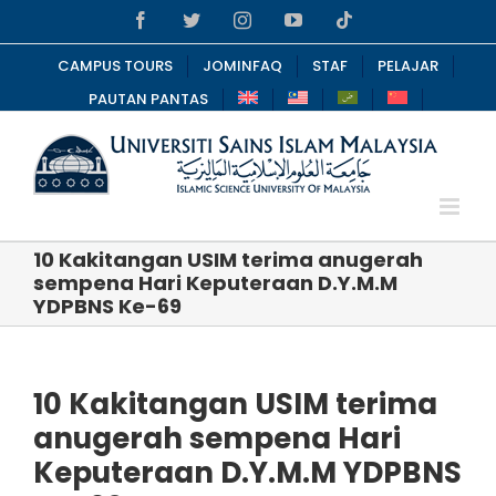
Skip
Facebook
Twitter
Instagram
YouTube
Tiktok
to
content
CAMPUS TOURS
JOMINFAQ
STAF
PELAJAR
PAUTAN PANTAS
10 Kakitangan USIM terima anugerah
sempena Hari Keputeraan D.Y.M.M
YDPBNS Ke-69
10 Kakitangan USIM terima
anugerah sempena Hari
Keputeraan D.Y.M.M YDPBNS