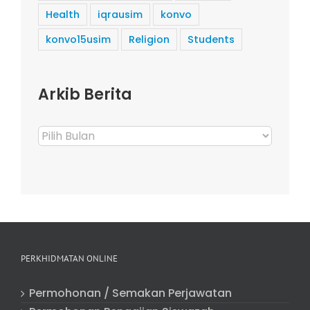
Health
iqrausim
konvo
konvo15usim
Religion
Students
Arkib Berita
Arkib
Berita
PERKHIDMATAN ONLINE
Permohonan / Semakan Perjawatan