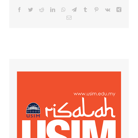
Facebook
Twitter
Reddit
LinkedIn
WhatsApp
Telegram
Tumblr
Pinterest
Vk
Xing
Email