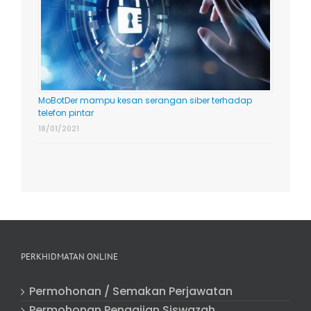
MoBotDer mampu kesan serangan siber terhadap
telefon pintar
18/01/2021
PERKHIDMATAN ONLINE
Permohonan / Semakan Perjawatan
Permohonan Pengajian Siswazah