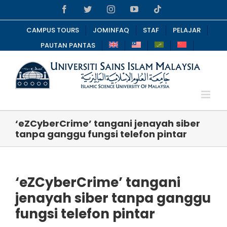
Skip
Facebook
Twitter
Instagram
YouTube
Tiktok
to
content
CAMPUS TOURS
JOMINFAQ
STAF
PELAJAR
PAUTAN PANTAS
‘eZCyberCrime’ tangani jenayah siber
tanpa ganggu fungsi telefon pintar
‘eZCyberCrime’ tangani
jenayah siber tanpa ganggu
fungsi telefon pintar