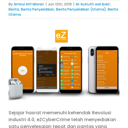
By
Amirul Afif Misran
|
Jun 12th, 2019
|
Al-buhuth wal ibda’
,
Berita
,
Berita Penyelidikan
,
Berita Penyelidikan (Utama)
,
Berita
Utama
View
Larger
Image
Sejajar hasrat memenuhi kehendak Revolusi
Industri 4.0, eZCyberCrime telah menyediakan
satu penyelesaian tepat dan pantas yang