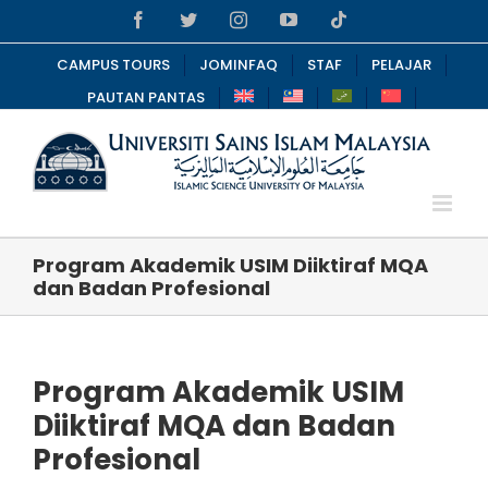
Skip
Facebook
Twitter
Instagram
YouTube
Tiktok
to
content
CAMPUS TOURS
JOMINFAQ
STAF
PELAJAR
PAUTAN PANTAS
Program Akademik USIM Diiktiraf MQA
dan Badan Profesional
Program Akademik USIM
Diiktiraf MQA dan Badan
Profesional