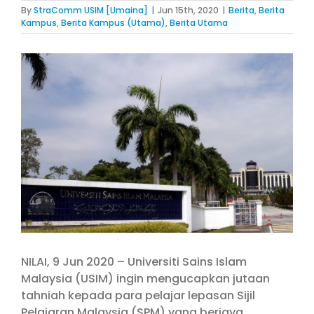
By
StraComm USIM [Umaina]
|
Jun 15th, 2020
|
Berita
,
Berita
Kampus
,
Berita Kampus (Utama)
,
Berita Utama
View
Larger
Image
NILAI, 9 Jun 2020 – Universiti Sains Islam
Malaysia (USIM) ingin mengucapkan jutaan
tahniah kepada para pelajar lepasan Sijil
Pelajaran Malaysia (SPM) yang berjaya