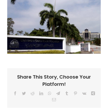
Share This Story, Choose Your
Platform!
Facebook
Twitter
Reddit
LinkedIn
WhatsApp
Telegram
Tumblr
Pinterest
Vk
Xing
Email