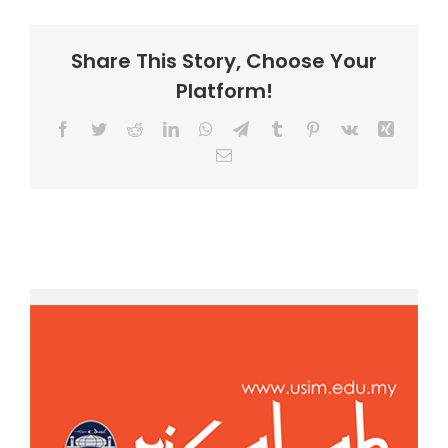
Share This Story, Choose Your
Platform!
Facebook
Twitter
Reddit
LinkedIn
WhatsApp
Telegram
Tumblr
Pinterest
Vk
Xing
Email