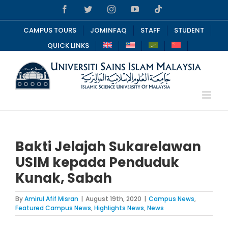
Skip
Facebook
Twitter
Instagram
YouTube
Tiktok
to
content
CAMPUS TOURS
JOMINFAQ
STAFF
STUDENT
QUICK LINKS
Bakti Jelajah Sukarelawan
USIM kepada Penduduk
Kunak, Sabah
By
Amirul Afif Misran
|
August 19th, 2020
|
Campus News
,
Featured Campus News
,
Highlights News
,
News