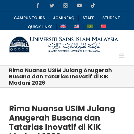
Skip
Facebook
Twitter
Instagram
YouTube
Tiktok
to
content
CAMPUS TOURS
JOMINFAQ
STAFF
STUDENT
QUICK LINKS
Rima Nuansa USIM Julang Anugerah
Busana dan Tatarias Inovatif di KIK
Madani 2026
Rima Nuansa USIM Julang
Anugerah Busana dan
Tatarias Inovatif di KIK