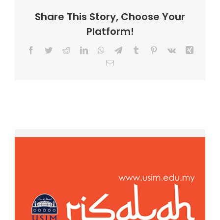
Share This Story, Choose Your
Platform!
Facebook
Twitter
Reddit
LinkedIn
WhatsApp
Telegram
Tumblr
Pinterest
Vk
Xing
Email