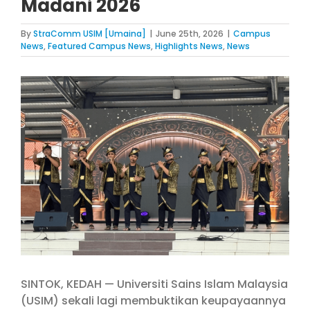
Madani 2026
By
StraComm USIM [Umaina]
|
June 25th, 2026
|
Campus
News
,
Featured Campus News
,
Highlights News
,
News
View
Larger
Image
SINTOK, KEDAH — Universiti Sains Islam Malaysia
(USIM) sekali lagi membuktikan keupayaannya