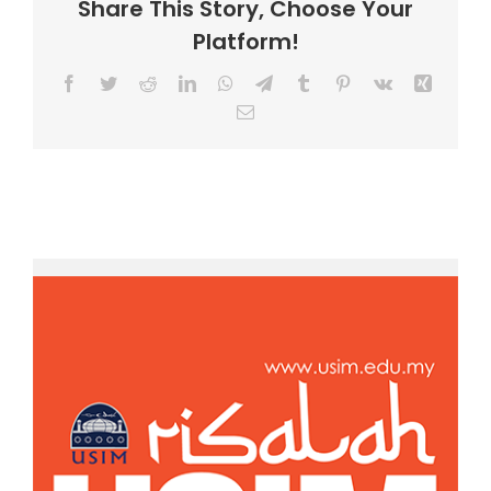
Share This Story, Choose Your
Platform!
Facebook
Twitter
Reddit
LinkedIn
WhatsApp
Telegram
Tumblr
Pinterest
Vk
Xing
Email