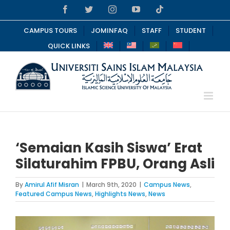
Skip
Facebook
Twitter
Instagram
YouTube
Tiktok
to
content
CAMPUS TOURS
JOMINFAQ
STAFF
STUDENT
QUICK LINKS
‘Semaian Kasih Siswa’ Erat
Silaturahim FPBU, Orang Asli
By
Amirul Afif Misran
|
March 9th, 2020
|
Campus News
,
Featured Campus News
,
Highlights News
,
News
View