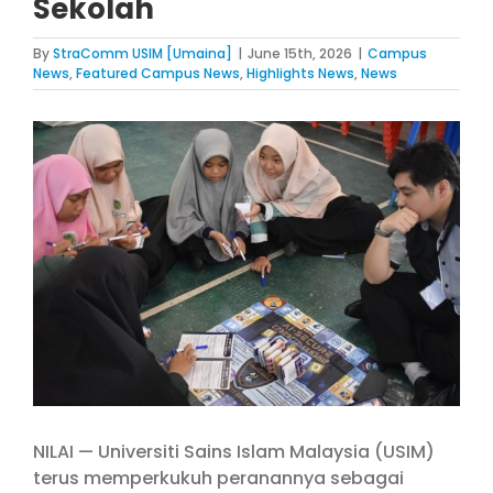
Sekolah
By
StraComm USIM [Umaina]
|
June 15th, 2026
|
Campus
News
,
Featured Campus News
,
Highlights News
,
News
View
Larger
Image
NILAI — Universiti Sains Islam Malaysia (USIM)
terus memperkukuh peranannya sebagai