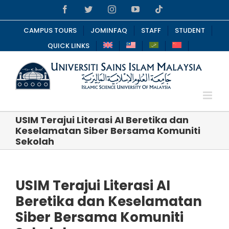
Skip
Facebook
Twitter
Instagram
YouTube
Tiktok
to
content
CAMPUS TOURS
JOMINFAQ
STAFF
STUDENT
QUICK LINKS
USIM Terajui Literasi AI Beretika dan
Keselamatan Siber Bersama Komuniti
Sekolah
USIM Terajui Literasi AI
Beretika dan Keselamatan
Siber Bersama Komuniti