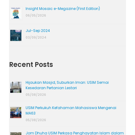
Insight Mosaic e-Megazine (First Edition)
06/05/2026
Jul-Sep 2024
03/09/2024
Recent Posts
Hijaukan Masjid, Suburkan Iman: USIM Semai
Kesedaran Pertanian Lestari
05/08/2026
USIM Perkukuh Kefahaman Mahasiswa Mengenai
MA63
05/08/2026
Jom Dhuha USIM Perkasa Penghayatan Islam dalam