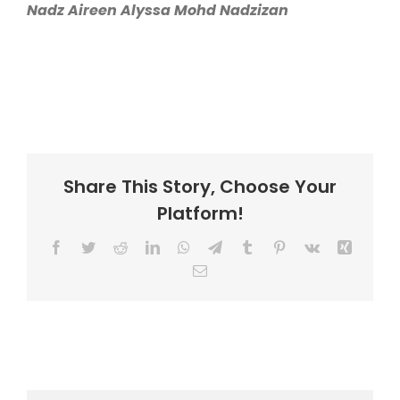
Nadz Aireen Alyssa Mohd Nadzizan
Share This Story, Choose Your
Platform!
Facebook
Twitter
Reddit
LinkedIn
WhatsApp
Telegram
Tumblr
Pinterest
Vk
Xing
Email