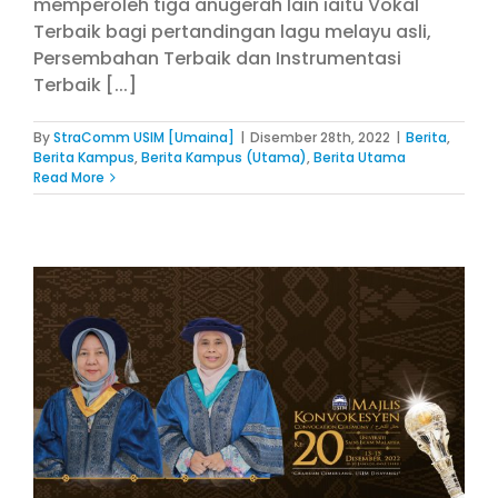
memperoleh tiga anugerah lain iaitu Vokal
Terbaik bagi pertandingan lagu melayu asli,
Persembahan Terbaik dan Instrumentasi
Terbaik [...]
By
StraComm USIM [Umaina]
|
Disember 28th, 2022
|
Berita
,
Berita Kampus
,
Berita Kampus (Utama)
,
Berita Utama
Read More