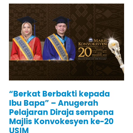
“Berkat Berbakti kepada
Ibu Bapa” – Anugerah
Pelajaran Diraja sempena
Majlis Konvokesyen ke-20
USIM