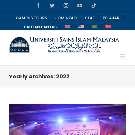
Skip
Facebook
Twitter
Instagram
YouTube
Tiktok
to
content
CAMPUS TOURS
JOMINFAQ
STAF
PELAJAR
PAUTAN PANTAS
Yearly Archives:
2022