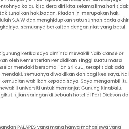
tohnya kalau kita dera diri kita selama lima hari tidak
a tak tunaikan hak badan. Riadah ini merupakan hak
lulah S.A.W dan menghidupkan satu sunnah pada akhir
gkalnya, semuanya berkaitan dengan niat yang betul
 gunung ketika saya diminta mewakili Naib Canselor
kan oleh Kementerian Pendidikan Tinggi suatu masa
elor mendaki bersama Tan Sri KSU, tetapi tidak ada
 mendaki, semuanya diwakilkan dan bagi kes saya, Na
 kemudian wakilkan kepada saya. Saya mengambil itu
wakili universiti untuk memanjat Gunung Kinabalu.
ikuti ujian saringan di sebuah hotel di Port Dickson da
Komandan PALAPES yang mana hanya mahasiswa yang