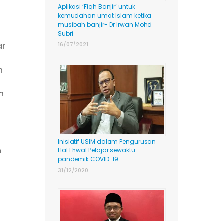
Aplikasi ‘Fiqh Banjir’ untuk
kemudahan umat Islam ketika
musibah banjir- Dr Irwan Mohd
Subri
16/07/2021
ar
h
h
i
Inisiatif USIM dalam Pengurusan
n
Hal Ehwal Pelajar sewaktu
pandemik COVID-19
31/12/2020