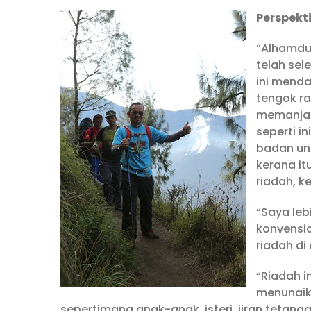
Perspekt
“Alhamdul
telah se
ini menda
tengok r
memanjat
seperti i
badan unt
kerana i
riadah, k
“Saya le
konvensi
riadah di
“Riadah i
menunaika
sepertimana anak-anak, isteri, jiran tetangg