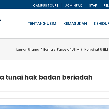
CAMPUS TOURS
JOMINFAQ
STAF
PE
TENTANG USIM
KEMASUKAN
KEHIDU
Laman Utama
/
Berita
/
Faces of USIM
/
Ikon sihat USIM
usa tunai hak badan beriadah