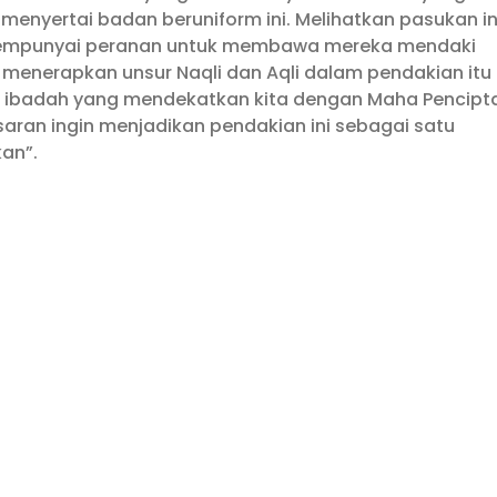
h menyertai badan beruniform ini. Melihatkan pasukan in
a mempunyai peranan untuk membawa mereka mendaki
enerapkan unsur Naqli dan Aqli dalam pendakian itu
dah ibadah yang mendekatkan kita dengan Maha Pencipt
saran ingin menjadikan pendakian ini sebagai satu
an”.