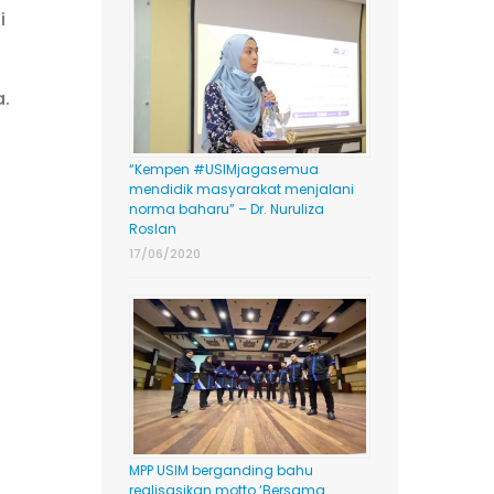
i
a.
“Kempen #USIMjagasemua
mendidik masyarakat menjalani
norma baharu” – Dr. Nuruliza
Roslan
17/06/2020
MPP USIM berganding bahu
realisasikan motto ‘Bersama