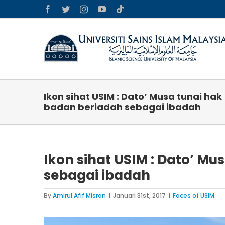
Skip
Facebook
Twitter
Instagram
YouTube
Tiktok
to
content
Ikon sihat USIM : Dato’ Musa tunai hak
badan beriadah sebagai ibadah
Ikon sihat USIM : Dato’ M
sebagai ibadah
By
Amirul Afif Misran
|
Januari 31st, 2017
|
Faces of USIM
View