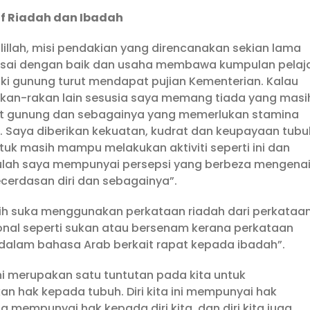
if Riadah dan Ibadah
illah, misi pendakian yang direncanakan sekian lama
lesai dengan baik dan usaha membawa kumpulan pelaj
ki gunung turut mendapat pujian Kementerian. Kalau
akan-rakan lain sesusia saya memang tiada yang masi
 gunung dan sebagainya yang memerlukan stamina
ni. Saya diberikan kekuatan, kudrat dan keupayaan tubu
uk masih mampu melakukan aktiviti seperti ini dan
tulah saya mempunyai persepsi yang berbeza mengena
ecerdasan diri dan sebagainya”.
bih suka menggunakan perkataan riadah dari perkataa
onal seperti sukan atau bersenam kerana perkataan
 dalam bahasa Arab berkait rapat kepada ibadah”.
ni merupakan satu tuntutan pada kita untuk
n hak kepada tubuh. Diri kita ini mempunyai hak
a mempunyai hak kepada diri kita, dan diri kita juga